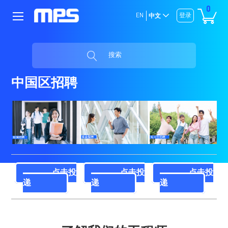
0
EN
登录
中文
搜索
中国区招聘
点击投
点击投
点击投
递
递
递