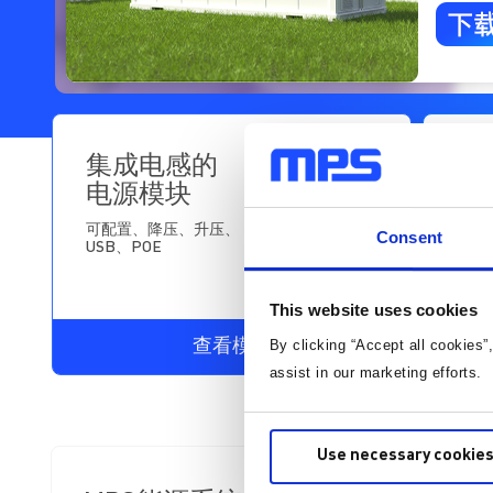
集成电感的
磁
电源模块
电
可配置、降压、升压、
Consent
USB、POE
This website uses cookies
查看模块
By clicking “Accept all cookies”
assist in our marketing efforts.
Use necessary cookies