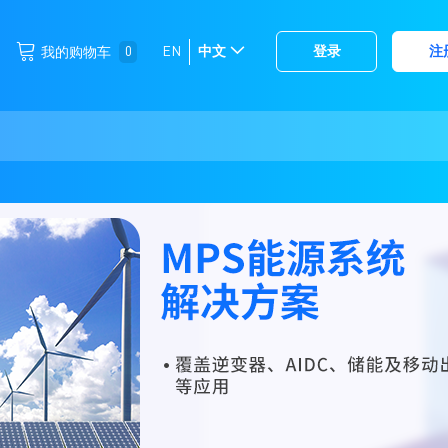
跳
0
EN
中文
登录
注
我的购物车
选
到
择
内
容
存
储