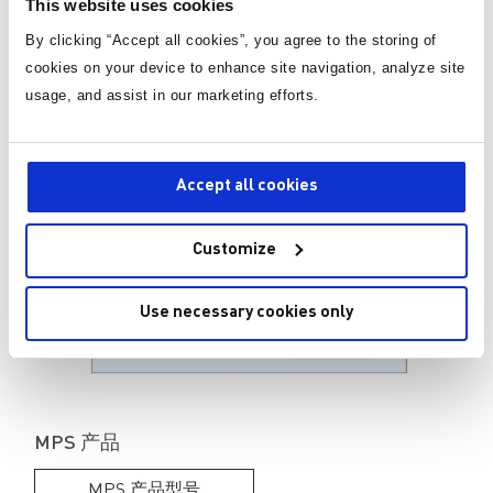
全范围 AC 输入（85 至 265VAC，48 至 65Hz）
This website uses cookies
符合 USB 功率传输 3.0/3.1 规范 （5V/9V/15V @3A, 20V
By clicking “Accept all cookies”, you agree to the storing of
@2.25A）
cookies on your device to enhance site navigation, analyze site
此设计中的主要元器件为 Cypress 的 EZ-PD CCG3PA 控制
器和 MPS 定频反激控制器 HFC0500 以及同步整流控制器
usage, and assist in our marketing efforts.
MP6907。
支持过压、欠压、过流、短路和过温等故障保护功能
Accept all cookies
这些参考设计方案中使用的MPS元器件均经过严格挑选，可满
足设计的价格和性能要求。请联系 MPS 区域销售办公室或点
击以下产品链接获取更多帮助。
Customize
Use necessary cookies only
MPS 产品
MPS 产品型号