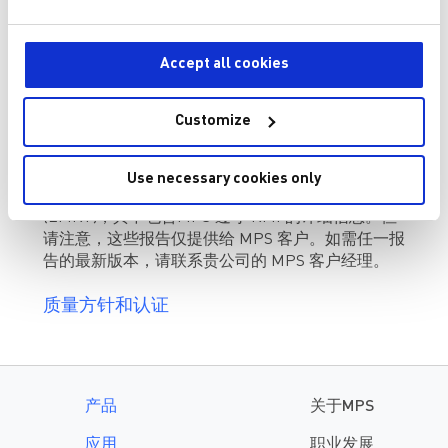
披露
2026 GRI 报告
Accept all cookies
MPS 冲突矿产披露
Customize
您可通过以下
链接
访问我们的《冲突矿产报告》，
包括 MPS 遵守《负责任矿产倡议》（RMI）的情
况。如需更多信息，MPS 还可提供公司级冲突矿物
Use necessary cookies only
报告模板 (CMRT) 或公司级扩展矿物报告模板
(EMRT)，其中包含MPS 遵守 RMI 的详细信息。但
请注意，这些报告仅提供给 MPS 客户。如需任一报
告的最新版本，请联系贵公司的 MPS 客户经理。
质量方针和认证
产品
关于MPS
应用
职业发展