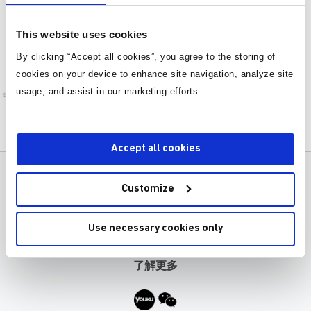
1
项目
This website uses cookies
设
按排序
置
By clicking “Accept all cookies”, you agree to the storing of
降
cookies on your device to enhance site navigation, analyze site
序
HR1000A
usage, and assist in our marketing efforts.
正在供货
方
谐振半桥控制器
向
Accept all cookies
产品
关于MPS
Customize
应用
职业发展
Use necessary cookies only
设计工具
联系我们
了解更多