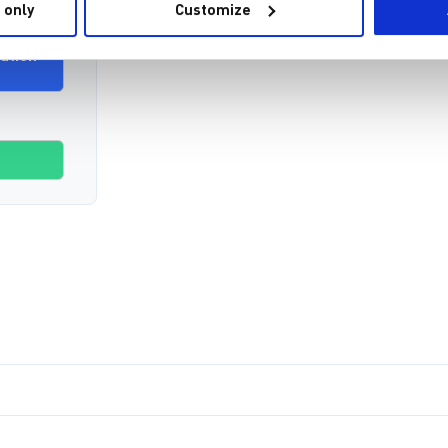
 only
Customize
ation