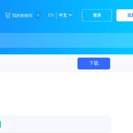
跳
0
EN
中文
登录
注
我的购物车
选
到
择
内
容
存
储
下载