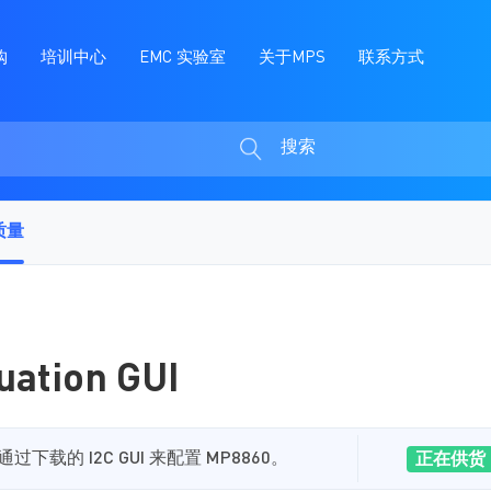
购
培训中心
EMC 实验室
关于MPS
联系方式
搜索
搜
索
质量
uation GUI
下载的 I2C GUI 来配置 MP8860。
正在供货