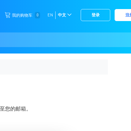
跳
0
EN
中文
登录
注
我的购物车
选
到
择
内
容
存
储
至您的邮箱。