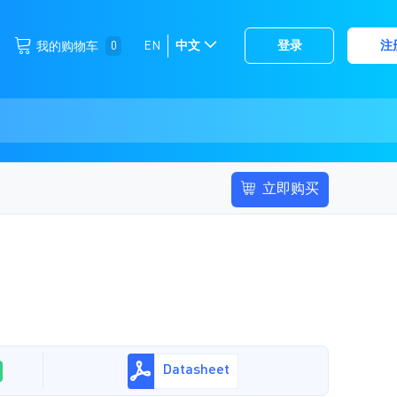
跳
0
EN
中文
登录
注
我的购物车
选
到
择
内
容
存
储
立即购买
Datasheet