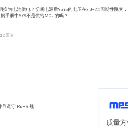
换为电池供电？切断电源后VSYS的电压在2.0~2.5周期性跳变，Vb
数据手册中SYS不是供给MCU的吗？
2 回复
且遵守 RoHS 规
质量方