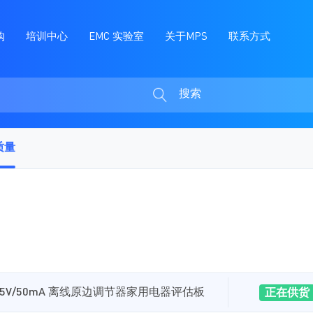
购
培训中心
EMC 实验室
关于MPS
联系方式
搜索
搜
索
质量
.65A、5V/50mA 离线原边调节器家用电器评估板
正在供货