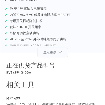
5V 至 16V 宽输入电压范围
内置70mΩ/25mΩ 低导通电阻功率 MOSFET
专用开关损耗降低技术
默认 500kHz 开关频率
外部可调软启动功能
200kHz 至 2Mhz 外部时钟频率同步功能
高级异步调制（AAM）节电模式
打嗝模式过流保护（OCP）
显示更多
过温关断保护
最低0.8V的可调输出电压
正在供货产品型号
采用2mmx3mm QFN10 封装
EV1499-D-00A
相关工具
MP1499
5A峰值，16V，500kHz，高效率同步降压变换器，带软启动功