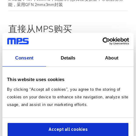
能，采用QFN 2mmx3mm封装
直接从MPS购买
标准定价
Consent
Details
About
数量
单价
1
¥169.75
/片
This website uses cookies
By clicking “Accept all cookies”, you agree to the storing of
有货
cookies on your device to enhance site navigation, analyze site
3-10个工作日内到货。 每单运费仅为 5 美元。
usage, and assist in our marketing efforts.
Accept all cookies
数量