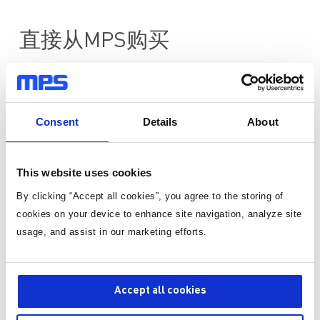
直接从MPS购买
标准定价
Consent
Details
About
数量
单价
1
¥169.75
/片
This website uses cookies
有货
By clicking “Accept all cookies”, you agree to the storing of
3-10个工作日内到货。 每单运费仅为 5 美元。
cookies on your device to enhance site navigation, analyze site
usage, and assist in our marketing efforts.
数量
Accept all cookies