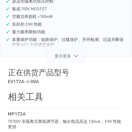
原边非隔离式恒压控制
集成 700V MOSFET
空载功率损耗 <100mW
良好的 EMI 性能
最大频率限制功能
多重保护功能：短路保护、过载保护、开环检测、过温关断保
护和 VCC 欠压锁定保护
简单低成本外部电路
显示更多
正在供货产品型号
EV172A-J-00A
相关工具
MP172A
70700V 非隔离式离线调节器，输出电流高达 120mA，EMI 性能
更强