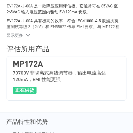
EV172A-J-00A 是一款降压应用评估板。它通常可在 85VAC 至
265VAC 输入电压范围内驱动 5V/120mA 负载。
EV172A-J-00A 具有极高的效率，符合 IEC61000-4-5 浪涌抗扰
度测试等级 3（2kV）和 EN55022 传导 EMI 要求。与 MP172 相
比，辐射发射性能得到了进一步的改善。MP172A 具备多种保
显示更多
护功能，包括热保护（TSD）、VCC 欠压锁定保护（UVLO）、
过载保护（OLP）、短路保护（SCP）和开环检测。
评估所用产品
MP172A 采用 TSOT23-5 和 SOIC-8 封装。
MP172A
70700V 非隔离式离线调节器，输出电流高达
120mA，EMI 性能更强
正在供货
产品特性和优势