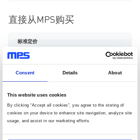
直接从MPS购买
标准定价
数量
单价
1
¥169.75
/片
Consent
Details
About
有货
This website uses cookies
3-10个工作日内到货。 每单运费仅为 5 美元。
By clicking “Accept all cookies”, you agree to the storing of
cookies on your device to enhance site navigation, analyze site
usage, and assist in our marketing efforts.
数量