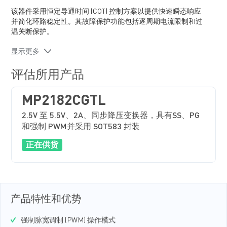
该器件采用恒定导通时间 (COT) 控制方案以提供快速瞬态响应
并简化环路稳定性。其故障保护功能包括逐周期电流限制和过
温关断保护。
MP2182C 采用超小尺寸SOT583 封装，并只需极少量的现有标
显示更多
准外部元器件。该器件是多种应用的理想选择，包括高性能
DSP、无线电源、便携式和移动设备以及其他低功耗系统。
评估所用产品
MP2182CGTL
2.5V 至 5.5V、2A、同步降压变换器，具有SS、PG
和强制 PWM并采用 SOT583 封装
正在供货
产品特性和优势
强制脉宽调制 (PWM) 操作模式