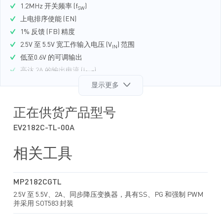
1.2MHz 开关频率 (f
)
SW
上电排序使能 (EN)
1% 反馈 (FB) 精度
2.5V 至 5.5V 宽工作输入电压 (V
) 范围
IN
低至0.6V 的可调输出
高达 2A 的输出电流 (I
)
OUT
80mΩ 和 40mΩ 内部功率 MOSFET 开关
显示更多
100% 占空比运行
输出放电功能
正在供货产品型号
输出电压 (V
) 过压保护 (OVP)
OUT
EV2182C-TL-00A
外部软启动 (SS) 控制
带打嗝模式的短路保护 (SCP)
相关工具
电源正常 (PG)指示
采用 SOT583 封装
MP2182CGTL
2.5V 至 5.5V、2A、同步降压变换器，具有SS、PG 和强制 PWM
并采用 SOT583 封装