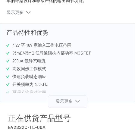
单的环路设计和非常严格的输出调节功能。
全方位保护功能包括短路保护（SCP）、过流保护（OCP）、
显示更多
欠压保护（UVP）和过温保护。
MP2332C 最大限度地减少了现有标准外部元器件的使用，采用
节省空间的 SOT583 (1.6mmх2.1mm) 封装。
产品特性和优势
4.2V 至 18V 宽输入工作电压范围
95mΩ/45mΩ 低导通阻抗内部功率 MOSFET
200µA 低静态电流
高效同步工作模式
快速负载瞬态响应
开关频率为 650kHz
可调节软启动时间
强制 PWM 工作
显示更多
电源正常指示
过流保护（OCP）打嗝保护功能
正在供货产品型号
预偏置启动
EV2332C-TL-00A
过温保护