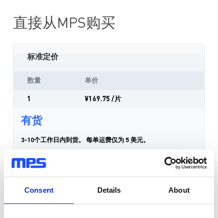
采用 SOT583 封装
直接从MPS购买
标准定价
数量
单价
1
¥169.75
/片
有货
3-10个工作日内到货。 每单运费仅为 5 美元。
数量
Consent
Details
About
加入购物车