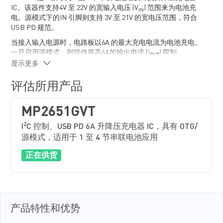
IC。该器件支持4V 至 22V 的宽输入电压 (V
) 范围来为电池充
IN
电。源模式下的IN 引脚则支持 3V 至 21V 的宽电压范围，符合
USB PD 规范。
当接入输入电源时，电路板以6A 的最大充电电流为电池充电。
一旦启用源模式，则提供最高6A的输出电流 (I
) 限制。
OUT
显示更多
2
MP2651 可以通过 I
C/SMBus 接口灵活配置充放电参数。通过
2
I
C 接口还可以读取寄存器中的设备与故障状态。
评估所用产品
MP2651GVT
2
I
C 控制、USB PD 6A 升降压充电器 IC，具有 OTG/
源模式，适用于 1 至 4 节串联电池应用
正在供货
产品特性和优势