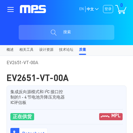
0
EN
登录
中文
搜索
概述
相关工具
设计资源
技术论坛
质量
EV2651-VT-00A
EV2651-VT-00A
2
集成反向源模式和 I
C 接口控
制的1 - 4 节电池升降压充电器
IC评估板
MPL
正在供货