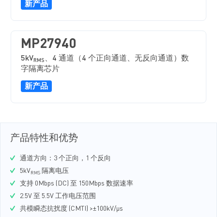
新产品
MP27940
5kV
、4 通道（4 个正向通道、无反向通道）数
RMS
字隔离芯片
新产品
产品特性和优势
通道方向：3 个正向，1 个反向
5kV
隔离电压
RMS
支持 0Mbps (DC) 至 150Mbps 数据速率
2.5V 至 5.5V 工作电压范围
共模瞬态抗扰度 (CMTI) >±100kV/μs