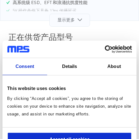
高系统级 ESD、EFT 和浪涌抗扰度性能
5V 操作条件下具备 13ns 传播延迟
超低电源电流
显示更多
逻辑高 (MP27931) 和逻辑低 (MP27931-L) 默认输出选项
带使能（EN）控制的三态输出
正在供货产品型号
1.2kV 最大工作绝缘电压(V
)
IORM
EV279XX-XX-Y-00A-4CH
-40°C 至 +125°C宽温度范围
采用宽体 (WB) SOIC-16 封装
相关工具
Consent
Details
About
符合UL 1577 第5版认证：
SOIC-16 WB ：5000V
隔离电压（持续1 分钟）
RMS
MP27931
符合CSA Component Notice 5A 认证
This website uses cookies
5kV
、4通道（3 个正向通道和 1 个反向通道）数字隔离芯片
RMS
SOIC-16 WB：5000V
隔离电压（持续1 分钟）
RMS
By clicking “Accept all cookies”, you agree to the storing of
符合DIN EN IEC 60747-17 (VDE 0884-17): 2021-10认证：
MP27922
cookies on your device to enhance site navigation, analyze site
SOIC-16 WB：7071V
隔离电压n
5kV
、4通道（2 个正向通道和 2 个反向通道）数字隔离器
PK
RMS
usage, and assist in our marketing efforts.
符合GB 4943.1-2011 CQC 认证
MP27940
符合IEC 62368-1 第3版 CB认证
5kV
、4 通道（4 个正向通道、无反向通道）数字隔离芯片
RMS