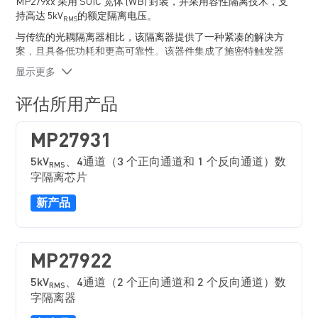
MP279xx 采用 SOIC 宽体 (WB) 封装，并采用容性隔离技术，支
持高达 5kV
的额定隔离电压。
RMS
与传统的光耦隔离器相比，该隔离器提供了一种紧凑的解决方
案，且具备低功耗和更高可靠性。该器件集成了施密特触发器
输入以及隔离编码/解码功能，即使在嘈杂环境中也具有高抗干
显示更多
扰能力。
建议在对 EV279XX-XX-Y-00A-4CH 进行任何更改之前，首先阅
评估所用产品
读 MP27940、MP27931、MP27922、MP27940-N、MP27931-N
或 MP27922-N 的产品数据手册。
MP27931
5kV
、4通道（3 个正向通道和 1 个反向通道）数
RMS
字隔离芯片
新产品
MP27922
5kV
、4通道（2 个正向通道和 2 个反向通道）数
RMS
字隔离器