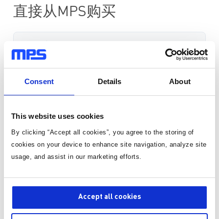
采用 QFN-12 (2mmx3mm) 和 QFN-14 (2.5mmx3.5mm) 封装
直接从MPS购买
采用侧面镀锡封装
标准定价
数量
单价
Consent
Details
About
1
¥339.50
/片
有货
This website uses cookies
3-10个工作日内到货。
By clicking “Accept all cookies”, you agree to the storing of
每单运费仅为 5 美元。
cookies on your device to enhance site navigation, analyze site
usage, and assist in our marketing efforts.
数量
Accept all cookies
加入购物车