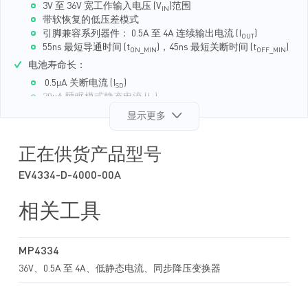
3V 至 36V 宽工作输入电压 (V
)范围
IN
带软恢复的低压差模式
引脚兼容系列器件： 0.5A 至 4A 连续输出电流 (I
)
OUT
55ns 最短导通时间 (t
)，45ns 最短关断时间 (t
)
ON_MIN
OFF_MIN
电池寿命长：
0.5μA 关断电流 (I
)
SD
20μA 睡眠模式静态电流 (I
)
Q
高级异步调制 (AAM) 模式可提高轻载效率
显示更多
集成 65mΩ 上管 MOSFET (HS-FET)、45mΩ 下管 MOSFET
(LS-FET)
正在供货产品型号
EMC/EMI 性能优化：
符合 CISPR 25 Class 5 标准
EV4334-D-4000-00A
200kHz至 2.5MHz 可配置开关频率 (f
)
SW
外部时钟同步
相关工具
频谱扩展 (FSS)调制
对称 V
引脚排列
IN
TM
MeshConnect
倒装芯片封装
MP4334
附加功能：
36V、0.5A 至 4A、低静态电流、同步降压变换器
电源正常 (PG) 输出
带打嗝模式的过流保护 (OCP)
固定输出选项：1V、1.8V、2.5V、3V、3.3V、3.8V 或 5V