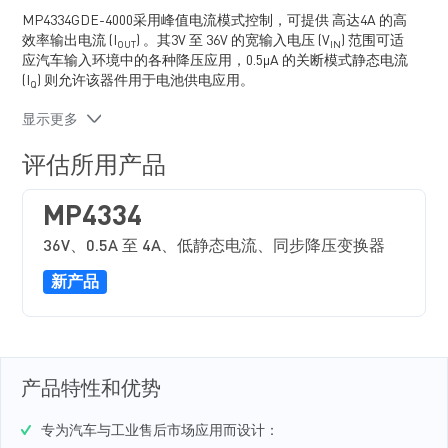
MP4334GDE-4000采用峰值电流模式控制，可提供 高达4A 的高
效率输出电流 (I
) 。其3V 至 36V 的宽输入电压 (V
) 范围可适
OUT
IN
应汽车输入环境中的各种降压应用，0.5μA 的关断模式静态电流
(I
) 则允许该器件用于电池供电应用。
Q
MP4334GDE-4000通过在轻载条件下降低开关频率 (f
) 来减少
SW
显示更多
开关和栅极驱动损耗，从而实现宽负载范围内的高功率转换效
率。它还通过开漏电源正常 (PG) 信号来指示输出是否在其标称
评估所用产品
电压的 94.5% 至 105.5% 范围内。
该器件提供频率折返功能以防止启动期间电感电流 (I
)的失控，
L
MP4334
并通过过温关断来实现可靠、容错的操作。它还提供高占空比
和低压差 (LDO) 模式以支持汽车冷启动条件。
36V、0.5A 至 4A、低静态电流、同步降压变换器
EV4334-D-4000-00A为整装测试评估板。MP4334GDE-4000采
新产品
用侧面镀锡的 QFN-12 (2mmx3mm)封装。
产品特性和优势
专为汽车与工业售后市场应用而设计：