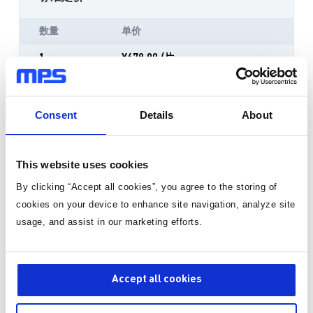
数量
单价
1
¥679.00
/片
有货
Consent
Details
About
3-10个工作日内到货。 每单运费仅为 5 美元。
This website uses cookies
数量
By clicking “Accept all cookies”, you agree to the storing of
cookies on your device to enhance site navigation, analyze site
usage, and assist in our marketing efforts.
加入购物车
询价或技术支持
Accept all cookies