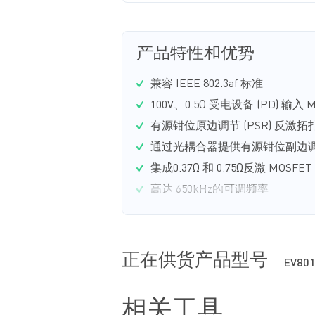
产品特性和优势
兼容 IEEE 802.3af 标准
100V、0.5Ω 受电设备 (PD) 输入 
有源钳位原边调节 (PSR) 反激
通过光耦合器提供有源钳位副边调节
集成0.37Ω 和 0.75Ω反激 MOSFET
高达 650kHz的可调频率
1.5A 开关限流保护
正在供货产品型号
EV801
相关工具