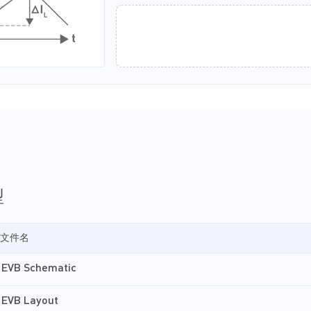
型
文件名
EVB Schematic
EVB Layout