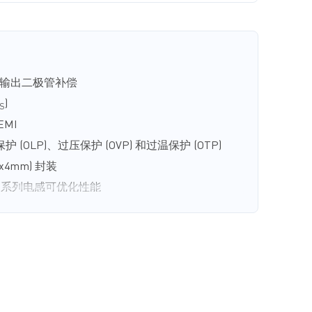
提供输出二极管补偿
)
S
MI
(OLP)、过压保护 (OVP) 和过温保护 (OTP)
mmx4mm) 封装
AT 系列电感可优化性能