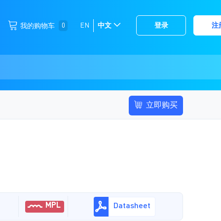
跳
0
EN
中文
登录
注
我的购物车
选
到
择
内
容
存
储
立即购买
MPL
Datasheet