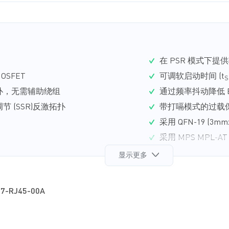
在 PSR 模式下
MOSFET
可调软启动时间 (t
S
拓扑，无需辅助绕组
通过频率抖动降低 E
 (SSR)反激拓扑
带打嗝模式的过载保护 
采用 QFN-19 (3​​
采用 MPS MPL-
显示更多
7-RJ45-00A