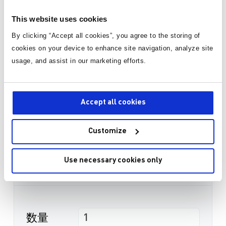
PFM模式引脚和输出放电功能
This website uses cookies
By clicking “Accept all cookies”, you agree to the storing of
直接从MPS购买
cookies on your device to enhance site navigation, analyze site
usage, and assist in our marketing efforts.
标准定价
Accept all cookies
数量
单价
1
¥169.75
/片
Customize
有货
Use necessary cookies only
3-10个工作日内到货。 每单运费仅为 5 美元。
数量