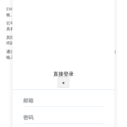
EV8765-Q-00A 是高效率单片同步降压变换器MP8765GQ的评估
板。
它可在 5V 至 24V 的输入电压范围内实现 6A 的连续输出电流，
具有出色的负载和线性调整率。
其恒定导通时间控制模式（COT）提供了快速瞬态响应，并使
环路更易稳定。
通过接地的远程ON/OFF输入引脚可以启动或关断此评估板。该
输入引脚可兼容当前流行的逻辑设备。
直接登录
×