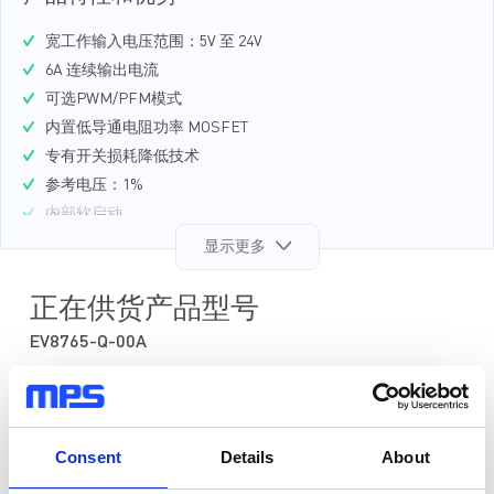
宽工作输入电压范围：5V 至 24V
6A 连续输出电流
可选PWM/PFM模式
内置低导通电阻功率 MOSFET
专有开关损耗降低技术
参考电压：1%
内部软启动
输出放电功能
显示更多
开关频率：500kHz
过流保护（OCP）、过压保护（OVP）、欠压保护（UVP）和
正在供货产品型号
过温关断保护
EV8765-Q-00A
采用3mmx3mm QFN封装
相关工具
Consent
Details
About
MP8765
24V，6A高效率同步降压变换器，带打嗝模式过流保护、PWM /