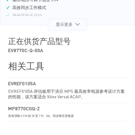
输出电压可调节低至 0.6V
高效同步工作模式
预偏置电压启动
700kHz 固定开关频率
显示更多
强制 PWM 工作模式
外部可编程软启动时间
正在供货产品型号
供电时序使能（EN）和电源正常输出指示功能
EV8770C-Q-00A
过流保护（OCP）自动恢复功能
过温关断保护
相关工具
采用 QFN-16（3mmх3mm）封装
EVREF0105A
EVREF0105A 评估板用于演示 MPS 最高效率电源参考设计方案
的性能，该方案适合 Xilinx Versal ACAP。
MP8770CGQ-Z
具有强制 CCM 的 3V 至 17V、8A、同步降压变换器