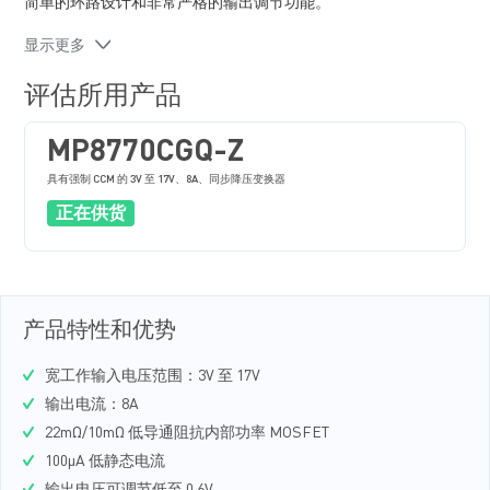
简单的环路设计和非常严格的输出调节功能。
全方位保护功能包括短路保护（SCP）、过流保护（OCP）、
显示更多
欠压保护（UVP）和过温关断保护。
MP8770C 最大限度地减少了现有标准外部元器件的使用，采用
评估所用产品
节省空间的 QFN-16（3mmх3mm）封装。
MP8770CGQ-Z
具有强制 CCM 的 3V 至 17V、8A、同步降压变换器
正在供货
产品特性和优势
宽工作输入电压范围：3V 至 17V
输出电流：8A
22mΩ/10mΩ 低导通阻抗内部功率 MOSFET
100µA 低静态电流