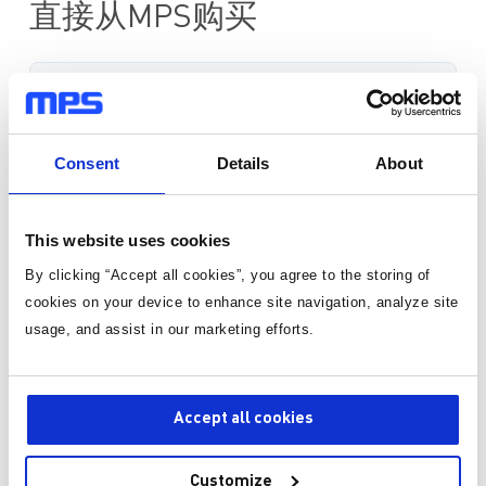
直接从MPS购买
标准定价
数量
单价
Consent
Details
About
1
¥169.75
/片
有货
This website uses cookies
By clicking “Accept all cookies”, you agree to the storing of
3-10个工作日内到货。 每单运费仅为 5 美元。
cookies on your device to enhance site navigation, analyze site
usage, and assist in our marketing efforts.
数量
Accept all cookies
加入购物车
Customize