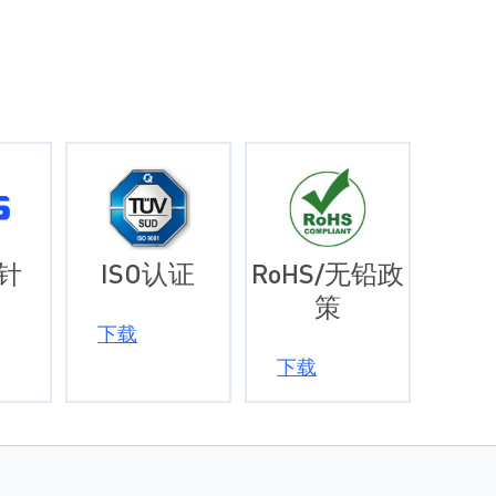
针
ISO认证
RoHS/无铅政
策
下载
下载