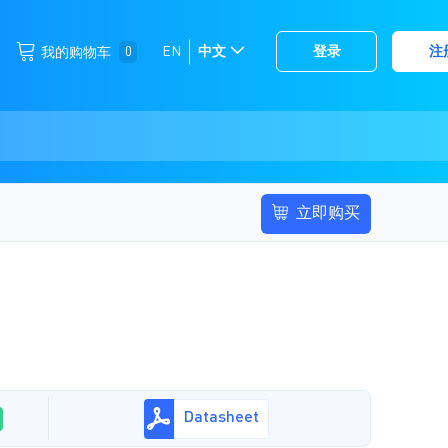
跳
0
EN
中文
登录
注
我的购物车
选
到
择
内
容
存
储
立即购买
Datasheet