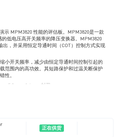
是用于演示 MPM3820 性能的评估板。MPM3820是一款
电感的低电压高开关频率的降压变换器。MPM3820
效输出，并采用恒定导通时间（COT）控制方式实现
缩小开关频率，减少由恒定导通时间控制引起的
载范围内的高功效。其短路保护和过温关断保护
错性。
0mmx5.0mmx1.6mm 封装。
r
正在供货