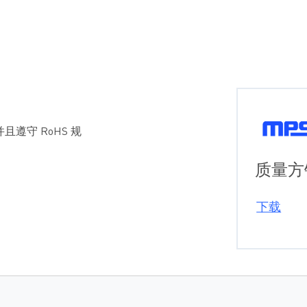
且遵守 RoHS 规
质量方
下载