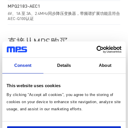
启用（EN）上电排序
MPQ2183-AEC1
电源正常 (PG) 指示
100% 占空比导通
6V、1A 至 3A、2.4MHz同步降压变换器，带频谱扩展功能且符合
外部软启动 (SS) 控制
AEC-Q100认证
输出放电
输出电压 (V
)过压保护 (OVP)
OUT
带打嗝模式的短路保护 (SCP)
直接从MPS购买
采用 QFN-8 (1.5mmx2mm) 封装
采用侧面镀锡封装
具备功能安全系统设计能力：
TM
兼容MPSafe
：提供功能安全支持文档
标准定价
Consent
Details
About
数量
单价
This website uses cookies
1
¥339.50
/片
By clicking “Accept all cookies”, you agree to the storing of
有货
cookies on your device to enhance site navigation, analyze site
usage, and assist in our marketing efforts.
3-10个工作日内到货。
每单运费仅为 5 美元。