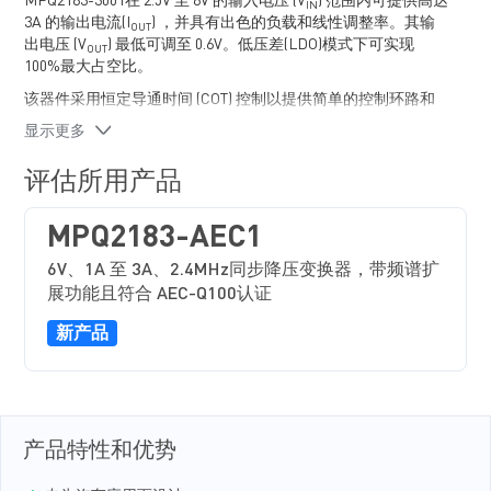
MPQ2183-3001在 2.5V 至 6V 的输入电压 (V
) 范围内可提供高达
IN
3A 的输出电流(I
) ，并具有出色的负载和线性调整率。其输
OUT
出电压 (V
) 最低可调至 0.6V。低压差(LDO)模式下可实现
OUT
100%最大占空比。
该器件采用恒定导通时间 (COT) 控制以提供简单的控制环路和
快速瞬态响应，并利用 V
前馈技术在整个输入和负载范围内
IN
显示更多
保持近乎恒定的开关频率 (f
) 。
SW
其强制连续导通模式（FCCM）确保了稳定的开关频率 (f
) 和
评估所用产品
SW
低输出纹波。
MPQ2183-3001通过开漏输出电源正常（PG）信号来指示软启
MPQ2183-AEC1
动（SS）时间 (t
) 结束后的标称电压状态。当反馈（FB）电
SS
6V、1A 至 3A、2.4MHz同步降压变换器，带频谱扩
压( V
)达到基准电压(V
) 的 95.5% 时，PG 信号被拉高；当
FB
REF
展功能且符合 AEC-Q100认证
V
降至 V
的 90% 时，PG 信号被拉低至 GND。
FB
REF
该器件全面的保护功能包括逐周期限流保护、短路保护
新产品
（SCP）、可靠的过压保护（OVP）以及具有自动恢复功能的
过温保护。
EVQ2183-QH-3001-00A为整装测试评估板。MPQ2183-3001采
用 QFN-8 (1.5mm x 2mm) 封装，并符合 AEC-Q100 等级1 认证。
产品特性和优势