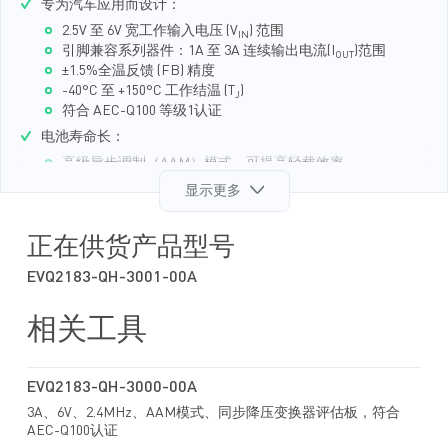
专为汽车应用而设计：
2.5V 至 6V 宽工作输入电压 (V
) 范围
IN
引脚兼容系列器件：1A 至 3A 连续输出电流(I
)范围
OUT
±1.5%全温反馈 (FB) 精度
-40°C 至 +150°C 工作结温 (T
)
J
符合 AEC-Q100 等级1认证
电池寿命长：
高级异步调制（AAM）模式，可提高轻载效率
21μA 睡眠模式静态电流(I
)
Q
显示更多
高性能，散热佳：
50mΩ 和26mΩ 内部 MOSFET
正在供货产品型号
EMC/EMI性能优化：
EVQ2183-QH-3001-00A
强制连续导通模式(FCCM)下具有2.4MHz 开关频率 (f
)
SW
频谱扩展（FSS）调制
相关工具
TM
MeshConnect
倒装芯片封装
占板尺寸和BOM优化：
内置功率 MOSFET
EVQ2183-QH-3000-00A
综合补偿网络
3A、6V、2.4MHz、AAM模式、同步降压变换器评估板，符合
其他功能：
AEC-Q100认证