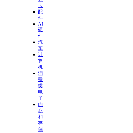
卡
配
件
AI
硬
件
汽
车
计
算
机
消
费
类
电
子
内
存
和
存
储