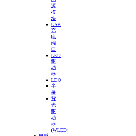
源
模
块
USB
充
电
端
口
LED
驱
动
器
LDO
半
桥
背
光
驱
动
器
(WLED)
电感