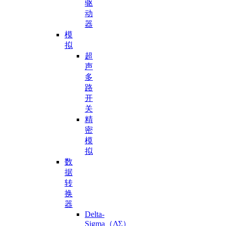
驱
动
器
模
拟
超
声
多
路
开
关
精
密
模
拟
数
据
转
换
器
Delta-
Sigma（ΔΣ）