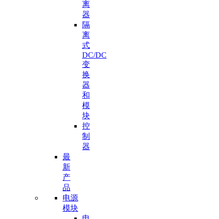
离
器
隔
离
式
DC/DC
变
换
器
和
模
块
控
制
器
最
新
产
品
电源
模块
电