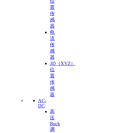
位
置
传
感
器
电
流
传
感
器
3D（XYZ）
位
置
传
感
器
AC-
DC
高
压
Buck
调