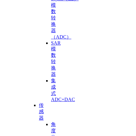
模
数
转
换
器
（ADC）
SAR
模
数
转
换
器
集
成
式
ADC+DAC
传
感
器
角
度