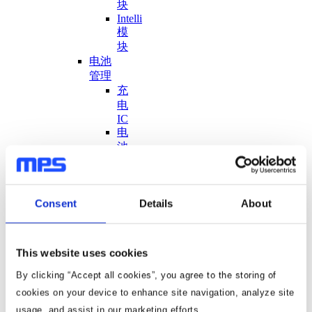
块
Intelli
模
块
电池
管理
充
电
IC
电
池
管
理
系
Consent
Details
About
统：
监
控
和
This website uses cookies
保
By clicking “Accept all cookies”, you agree to the storing of
护
芯
cookies on your device to enhance site navigation, analyze site
片
usage, and assist in our marketing efforts.