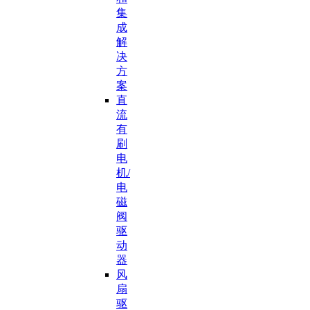
集
成
解
决
方
案
直
流
有
刷
电
机/
电
磁
阀
驱
动
器
风
扇
驱