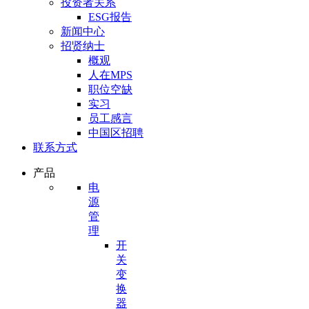
投资者关系
ESG报告
新闻中心
招贤纳士
概观
人在MPS
职位空缺
实习
员工感言
中国区招聘
联系方式
产品
电
源
管
理
开
关
变
换
器