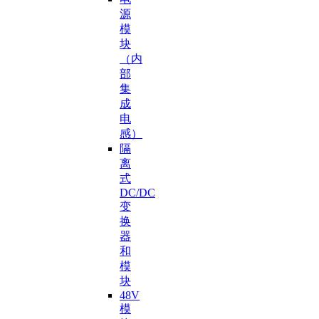
源
模
块
（内
部
集
成
电
感）
隔
离
式
DC/DC
变
换
器
和
模
块
48V
模