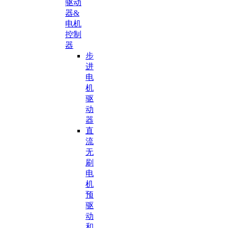
驱动
器&
电机
控制
器
步
进
电
机
驱
动
器
直
流
无
刷
电
机
预
驱
动
和