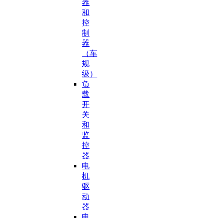
器
和
控
制
器
（车
规
级）
负
载
开
关
和
监
控
器
电
机
驱
动
器
电