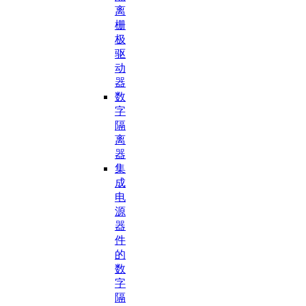
离
栅
极
驱
动
器
数
字
隔
离
器
集
成
电
源
器
件
的
数
字
隔