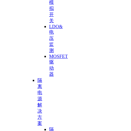
模
拟
开
关
LDO&
电
压
监
测
MOSFET
驱
动
器
隔
离
电
源
解
决
方
案
隔