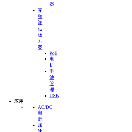
器
完
整
评
估
板
方
案
PoE
电
机
电
池
管
理
USB
应用
AC/DC
电
源
加
速