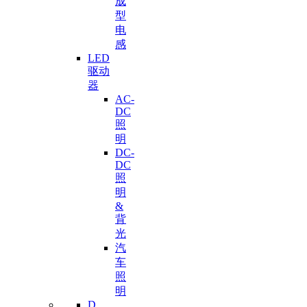
成
型
电
感
LED
驱动
器
AC-
DC
照
明
DC-
DC
照
明
&
背
光
汽
车
照
明
D