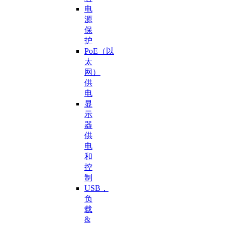
电
源
保
护
PoE（以
太
网）
供
电
显
示
器
供
电
和
控
制
USB，
负
载
&