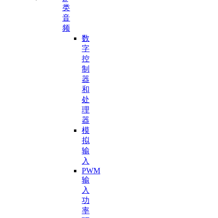
类
音
频
数
字
控
制
器
和
处
理
器
模
拟
输
入
PWM
输
入
功
率