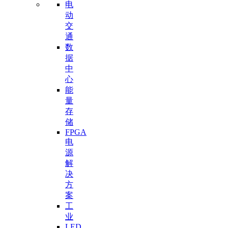
电
动
交
通
数
据
中
心
能
量
存
储
FPGA
电
源
解
决
方
案
工
业
LED