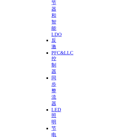
节
器
和
智
能
LDO
反
激
PFC&LLC
控
制
器
同
步
整
流
器
LED
照
明
节
电