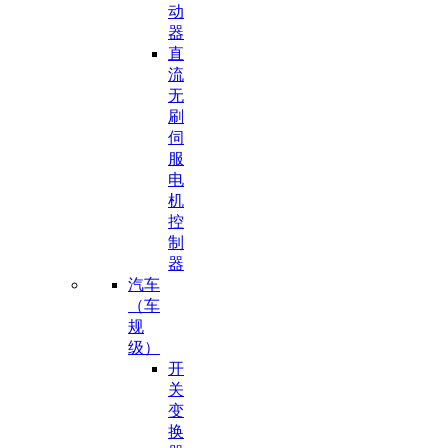
动
器
直
流
无
刷
伺
服
电
机
控
制
器
汽车
（车
规
级）
开
关
变
换