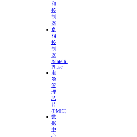
和
控
制
器
多
相
控
制
器
&Intelli-
Phase
电
源
管
理
芯
片
(PMIC)
数
据
中
心