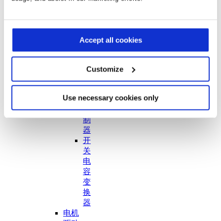
电
量
计
主
Accept all cookies
动
均
Customize
衡
芯
片
Use necessary cookies only
CC&CV
控
制
器
开
关
电
容
变
换
器
电机