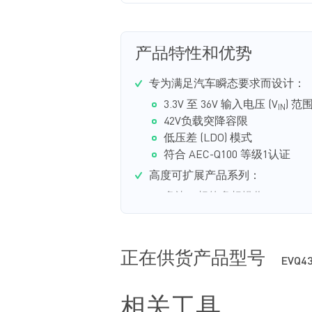
产品特性和优势
专为满足汽车瞬态要求而设计：
3.3V 至 36V 输入电压 (V
) 范
IN
42V负载突降容限
低压差 (LDO) 模式
符合 AEC-Q100 等级1认证
高度可扩展产品系列：
多达 8 相的多相操作
专为提高性能并降低组件开销而
T
零延迟脉宽调制 (PWM) (ZDP
小电容
正在供货产品型号
EVQ43
±1% 输出精度
高达 12V的可调输出电压 (V
OU
相关工具
内部软启动 (SS)