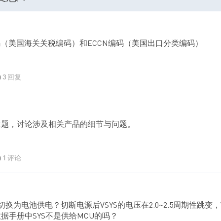
码（美国海关关税编码）和ECCN编码（美国出口分类编码）
3 回复
主题，讨论涉及相关产品的细节与问题。
1 评论
换为电池供电？切断电源后VSYS的电压在2.0~2.5周期性跳变，Vb
数据手册中SYS不是供给MCU的吗？