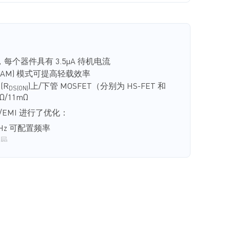
 封装，并符合 AEC-Q100等级 1认证。
流，每个器件具有 3.5μA 待机电流
AAM) 模式可提高轻载效率
(R
)上/下管 MOSFET（分别为 HS-FET 和
DS(ON)
Ω/11mΩ
/EMI 进行了优化：
5MHz 可配置频率
布局
M
开关技术实现高频带上的低噪声
 调制
 5 类标准
TM
h-Connect
QFN-23（4mmx5mm）或
mmx5mm）封装，
计能力：