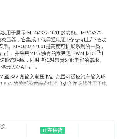
B评估板用于展示 MPQ4372-1001 的功能。MPQ4372-
开关稳压器，它集成了低导通电阻 (R
)上/下管功
DS(ON)
应用。MPQ4372-1001是高度可扩展系列的一员，
TM
) ，并采用MPS 独有的零延迟 PWM (ZDP
)
OUT
速瞬态响应，同时降低对昂贵外部电容的需求。
可提供最大44A I
。
OUT
3V 至 36V 宽输入电压 (V
) 范围可适应汽车输入环
IN
8μA 的关断模式静态电流 (I
) 允许该器件用于电
Q
条件下降低开关频率 (f
) 以减少开关和栅极驱
SW
范围内的高功率转换效率。
主器件的开漏电源正常 (PG) 信号指示输出是否在其标
6% 范围内，并通过频率折返功能帮助防止启动期间电
还通过过温关断保护提供可靠的容错操作，同时提供
变换
O) 模式以支持汽车冷启动条件。
正在供货
0B为整装测试评估板。MPQ4372-1001 采用侧面镀锡的