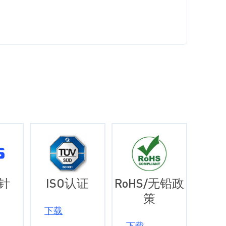
针
ISO认证
RoHS/无铅政
策
下载