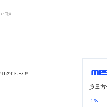
2 回复
且遵守 RoHS 规
质量方
下载