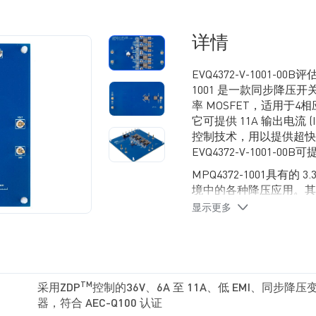
详情
EVQ4372-V-1001-00
1001 是一款同步降压
率 MOSFET，适用于4相
它可提供 11A 输出电流 (I
控制技术，用以提供超快
EVQ4372-V-1001-00B
MPQ4372-1001具有的 3.
境中的各种降压应用。其1.
池供电应用。它通过在轻载
显示更多
动损耗，从而实现宽负载
MPQ4372-1001通过
称电压的 94% 至 10
感电流的 (I
) 失控。它
L
TM
采用ZDP
控制的36V、6A 至 11A、低 EMI、同步降压
高占空比和低压差 (LD
器，符合 AEC-Q100 认证
EVQ4372-V-1001-0