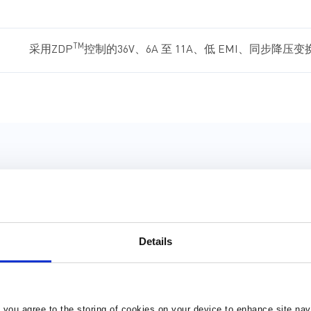
TM
兼容MPSafe
效率：
TM
采用ZDP
控制的36V、6A 至 11A、低 EMI、同步降压变换
Details
文件名
Automotive Power Solutions for ADAS and Infotainment Sy
, you agree to the storing of cookies on your device to enhance site nav