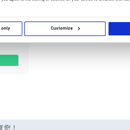
 only
Customize
回复您！