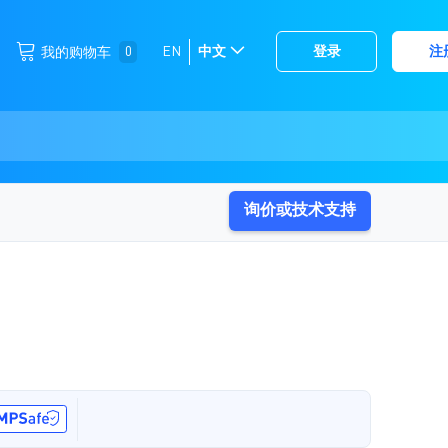
跳
0
EN
中文
登录
注
我的购物车
选
到
择
内
容
存
储
询价或技术支持