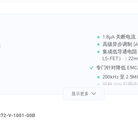
QFN-23 (4mmx5mm)
1.8μA 关断电
高级异步调制 (
围
集成低导通电阻 
LS-FET）：22m
专门针对降低 EMC
200kHz 至 2.
对称 VIN 引脚
T
采用Quiet FET
显示更多
设计：
频谱扩展 (FSS)
M
) 控制，可实现超快瞬态响应和更
外部时钟同步
符合 CISPR 25
72-V-1001-00B
采用侧面镀锡的Mes
)
TQFN-23（4
T
功能安全系统设