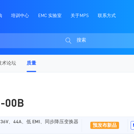
购
培训中心
EMC 实验室
关于MPS
联系方式
搜索
搜
索
技术论坛
质量
1-00B
6V、44A、低 EMI、同步降压变换器
预发布新品