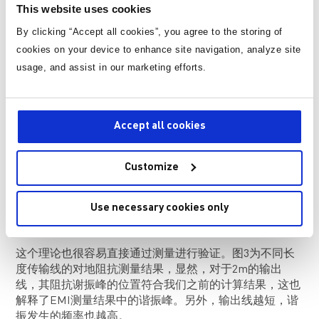
代入到（1），得到最终输出线上的电流与电压表达式。
This website uses cookies
因此，可以得到，对于长度为l的输出线，它的阻抗(Z
)
OC
By clicking “Accept all cookies”, you agree to the storing of
可以用（6）表示：
cookies on your device to enhance site navigation, analyze site
usage, and assist in our marketing efforts.
其中ω为角频率(2πf)；而λ即为波长(1 / (f x (√LC))。
Accept all cookies
通过（6），根据三角函数的性质，在l为四分之一波长的
奇数倍时（如1/4λ，3/4λ等），这个阻抗将发生串联谐
振，导致EMI传播路径上的阻抗大幅减小，因此，我们会
Customize
发现有EMI峰的存在。如果传输线长为2m，那么根据我们
的实际情况，1/4λ，3/4λ对应的频率分别在31.6MHz和
95.1MHz，这也就解释了为什么
上篇
图3的频谱上会出现
Use necessary cookies only
这两个峰。
这个理论也很容易直接通过测量进行验证。图3为不同长
度传输线的对地阻抗测量结果，显然，对于2m的输出
线，其阻抗谢振峰的位置符合我们之前的计算结果，这也
解释了EMI测量结果中的谐振峰。另外，输出线越短，谐
振发生的频率也越高。