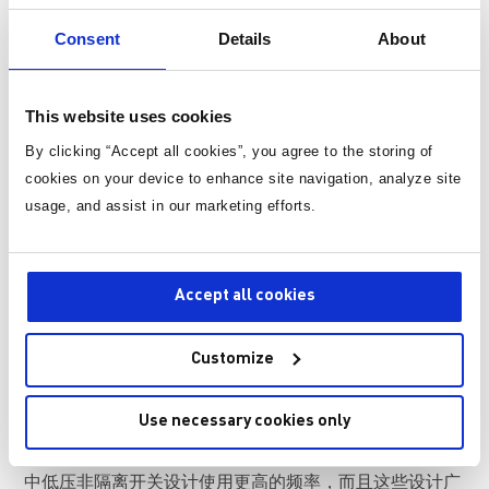
在电表电源设计中，需要避开一些开关频率点，例如电力
线载波 (PLC) 信号传输频率点，因为PLC 使用现有的交流
Consent
Details
About
电源线来传输通信信号。
信号传输有固定的特征通信频率（例如 58kHz、77kHz 和
This website uses cookies
115kHz）。PLC 通过解读叠加在电源频率上的固定高频
By clicking “Accept all cookies”, you agree to the storing of
信号来获取信息。但如果通信信号受到电源开关信号的影
响，则会导致通信错误并影响 PLC 运行（见图 5）。通过
cookies on your device to enhance site navigation, analyze site
电源方案来设置一个固定的开关频率，可以防止通信干
usage, and assist in our marketing efforts.
扰。
Accept all cookies
Customize
图5: 对高频PLC通信频率产生的干扰
Use necessary cookies only
200KHz 与 1MHz（或更高）之间的频率
中低压非隔离开关设计使用更高的频率，而且这些设计广