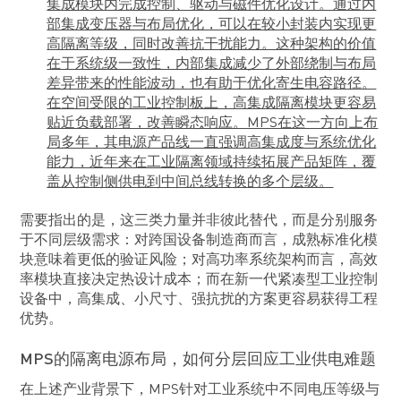
集成模块内完成控制、驱动与磁件优化设计。通过内
部集成变压器与布局优化，可以在较小封装内实现更
高隔离等级，同时改善抗干扰能力。这种架构的价值
在于系统级一致性，内部集成减少了外部绕制与布局
差异带来的性能波动，也有助于优化寄生电容路径。
在空间受限的工业控制板上，高集成隔离模块更容易
贴近负载部署，改善瞬态响应。MPS在这一方向上布
局多年，其电源产品线一直强调高集成度与系统优化
能力，近年来在工业隔离领域持续拓展产品矩阵，覆
盖从控制侧供电到中间总线转换的多个层级。
需要指出的是，这三类力量并非彼此替代，而是分别服务
于不同层级需求：对跨国设备制造商而言，成熟标准化模
块意味着更低的验证风险；对高功率系统架构而言，高效
率模块直接决定热设计成本；而在新一代紧凑型工业控制
设备中，高集成、小尺寸、强抗扰的方案更容易获得工程
优势。
MPS的隔离电源布局，如何分层回应工业供电难题
在上述产业背景下，MPS针对工业系统中不同电压等级与