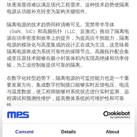
块逐渐显得难以满足现代工程需求。这种技术趋势使隔离
电源从功能补充转变为架构关键组件。
隔离电源的技术趋势同样清晰可见。宽禁带半导体
（GaN、SiC）和高频拓扑（LLC、反激式）推动了隔离电
源在功率密度和效率上的提升，为提高抗干扰能力，隔离
电源的模块化与高度集成的设计正在成为主流，这意味着
隔离电源将成为系统可靠性的保障节点。高频拓扑配合集
成变压器技术能够在极小封装体积内实现高绝缘和功率传
输，为工业控制板提供可靠的隔离。
在数字化转型趋势下，隔离电源的可监控能力也是一个重
要发展方向。集成数字控制接口能够实时反馈电压、电流
与温度数据，使工程师能够对系统状态进行实时监测、远
程调试和预测性维护，提高整体系统的可维护性和可靠
性。
值得注意的是，工业应用中的隔离需求呈现明显分层。一
类集中在控制侧与栅极驱动侧的小功率隔离供电，强调高
Consent
Details
About
隔离等级与抗共模干扰能力；另一类则集中在板级电源架