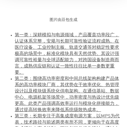
图片由豆包生成
第一类：深耕模拟与电源领域，产品覆盖功率段广，
认证体系完整，安规与长期可靠性验证流程成熟。在
医疗设备、工业控制主板、轨道交通等对稳定性要求
极高的场景中，标准化模块具有天然优势。其设计强
调可靠性裕量与全球适配能力，对跨国设备制造商而
言，成熟供应链和认证一致性往往比单一参数更重
要。
第二类：围绕高功率密度和中间总线架构构建产品体
系的高功率模块厂商，其优势在于效率优化、热管理
设计以及模块级系统化供电架构。在通信基站、数据
中心、电源机架等场景中，功率密度与热设计优先级
更高。此类产品强调高效率运行与模块化拼接能力，
通过提高转换效率来降低系统级散热成本。
第三类：长期专注于高集成度电源方案，以MPS为代
表，技术路径与前述两类有所不同，更倾向于在高度