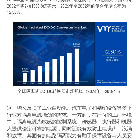
压从400V提升至800V时
2032年将达到300.8亿美元，2026年至2032年的复合年增长率为
的主功率器件也正逐步由IG
12.30%。
向碳化硅。与此同时，驱
隔离辅助电源也需要相应
这构成了电源架构升级的
节。 隔离辅助电源本质是带隔
离的DC/DC变换器，用于
中高压侧器件供电。鉴于
动汽车高压系统运行环境
变，辅助电源必须具备良
扰动能力和电磁兼容性，
输出始终稳定可靠。 在牵引逆
变器中，隔离辅助电源正
保...
全球隔离式DC-DC转换器市场规模（2024年—2032年）
这一增长反映了工业自动化、汽车电子和精密设备等多个
行业对隔离电源强劲的需求。一方面，在严苛的工厂环境
中，隔离电源为敏感的控制系统、传感器、执行器和机器
人提供稳定可靠的电源，同时还能有效防止电噪声、浪涌
和故障。其固有的电路隔离能力有助于保障设备与人员安