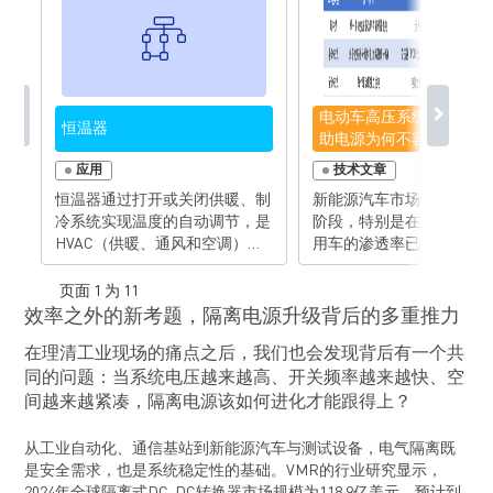
电动车高压系统设计：隔
恒温器
助电源为何不容忽视？
应用
技术文章
恒温器通过打开或关闭供暖、制
新能源汽车市场正处于快
冷系统实现温度的自动调节，是
阶段，特别是在中国，新
HVAC（供暖、通风和空调）系
用车的渗透率已经超过了5
统的控制中心，在保障居家舒适
作为新能源汽车的核心部
度和提高能效方面发挥着非常重
源架构是影响电动车技术
页面 1 为 11
要的作用。 现代恒温器均要求
关键。当前，为实现更快
效率之外的新考题，隔离电源升级背后的多重推力
智能电源管理，MPS 为此提供
速度和更高的整车能效，
在理清工业现场的痛点之后，我们也会发现背后有一个共
了各种解决方案，包括固态继电
压正由400V系统迅速向80
器、超低静态电流升压变换器、
系统演进，这一变化为系
同的问题：当系统电压越来越高、开关频率越来越快、空
背光控制器、LED 驱动器和数字
分带来了全新的挑战与机
间越来越紧凑，隔离电源该如何进化才能跟得上？
隔离器等。 凭借紧凑、耐用、
本文将围绕高压环境下的
易用的数字化控制产品，MPS为
助电源，从应用场景到解
从工业自动化、通信基站到新能源汽车与测试设备，电气隔离既
下一代恒温器设计提供了理想的
进行全面解析，帮助工程
是安全需求，也是系统稳定性的基础。VMR的行业研究显示，
电源解决方案。
掌握该技术的核心。 当母线电
2024年全球隔离式DC-DC转换器市场规模为118.9亿美元，预计到