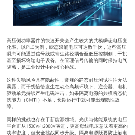
高压侧功率器件的快速开关会产生较大的共模瞬态电压变
化率。以PLC为例，瞬态浪涌电压可达数千伏，这些高压
瞬态可能通过信号线或寄生路径耦合至低压控制侧，干扰
甚至损坏终端电子设备。在管理信号传输的同时保持电气
隔离，是工业设计中的核心挑战。
这种失稳风险具有隐蔽性，常规的静态耐压测试往往无法
暴露，而干扰恰恰发生在动态高频环境下。逆变器、电机
驱动单元持续产生电磁冲击，如果隔离电源的共模瞬态抗
扰能力（CMTI）不足，长期运行中就可能出现隐性故
障。
同样的挑战也存在于新能源领域。光伏与储能系统的电压
平台正从1500V向2000V演进，更高母线电压意味着更高的
功率密度，但安全挑战同步升级。隔离电源既要防止触电