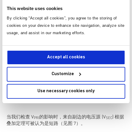
反激式变换器的CM阻抗主要是指变压器的CM阻抗
（ZCMTRANS）。我们需要了解如何得到CM阻抗。
This website uses cookies
By clicking “Accept all cookies”, you agree to the storing of
图 6 显示了如何用电压源替代反激式 EMI 模型中的开
cookies on your device to enhance site navigation, analyze site
关。原边和副边开关的电压分别为 V
和 V
。利用叠
PRI
SEC
加定理可以评估这两个源对 CM 电流的影响。辐射 EMI
usage, and assist in our marketing efforts.
模型将 V
视为 CM 噪声源。 Z
是戴维南等效模
PRI
CMTRANS
型中原边与副边之间的阻抗， V
是戴维南等效模型中的
CM
电压源。
Accept all cookies
Customize
Use necessary cookies only
图 6：等效源与CM EMI 模型的替代关系
当我们检查 V
的影响时，来自副边的电压源 (V
) 根据
PRI
SEC
叠加定理可被认为是短路（见图 7）。