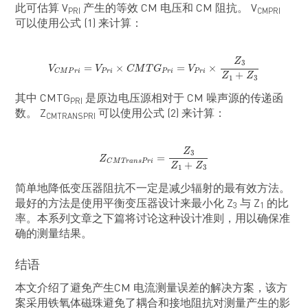
此可估算 V
产生的等效 CM 电压和 CM 阻抗。 V
PRI
CMPRI
可以使用公式 (1) 来计算：
V
C
M
P
r
i
=
V
P
r
i
×
C
M
T
G
P
r
i
=
V
P
r
i
×
Z
3
Z
1
+
Z
3
Z
3
=
×
=
×
V
V
C
M
T
G
V
P
r
i
P
r
i
P
r
i
C
M
P
r
i
+
Z
Z
1
3
其中 CMTG
是原边电压源相对于 CM 噪声源的传递函
PRI
数。 Z
可以使用公式 (2) 来计算：
CMTRANSPRI
Z
C
M
T
r
a
n
s
P
r
i
=
Z
3
Z
1
+
Z
3
Z
3
=
Z
C
M
T
r
a
n
s
P
r
i
+
Z
Z
1
3
简单地降低变压器阻抗不一定是减少辐射的最有效方法。
最好的方法是使用平衡变压器设计来最小化 Z
与 Z
的比
3
1
率。本系列文章之下篇将讨论这种设计准则，用以确保准
确的测量结果。
结语
本文介绍了避免产生CM 电流测量误差的解决方案，该方
案采用铁氧体磁珠避免了耦合和接地阻抗对测量产生的影