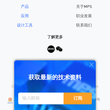
产品
关于MPS
应用
职业发展
设计工具
联系我们
了解更多
需要帮助？
获取最新的技术资料
Copyright © 2026 Monolithic Power Systems, Inc. All rights
reserved.
沪公网安备 31010402008155号
订阅
沪ICP备18023031号
隐私保护
销售条款
法律声明