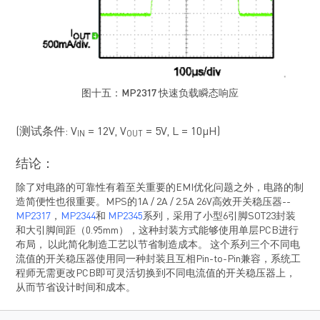
图十五：
MP2317
快速负载瞬态响应
(测试条件: V
= 12V, V
= 5V, L = 10μH)
IN
OUT
结论：
除了对电路的可靠性有着至关重要的EMI优化问题之外，电路的制
造简便性也很重要。MPS的1A / 2A / 2.5A 26V高效开关稳压器--
MP2317
，
MP2344
和
MP2345
系列，采用了小型6引脚SOT23封装
和大引脚间距（0.95mm），这种封装方式能够使用单层PCB进行
布局， 以此简化制造工艺以节省制造成本。 这个系列三个不同电
流值的开关稳压器使用同一种封装且互相Pin-to-Pin兼容，系统工
程师无需更改PCB即可灵活切换到不同电流值的开关稳压器上，
从而节省设计时间和成本。