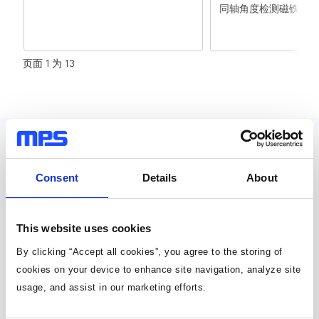
同轴角度检测磁铁
页面 1 为 13
设计资源
Consent
Details
About
元件库，封装库和 3D 模型
30种以上格式
This website uses cookies
By clicking “Accept all cookies”, you agree to the storing of
元件库 (36)
cookies on your device to enhance site navigation, analyze site
usage, and assist in our marketing efforts.
封装库 (34)