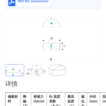
NRFND Datasheet
详情
磁极材
剩
矫顽力
Br 温度
最高
磁
外径
高
料
磁
(kA/m)
系数
温度
化
(mm)
(