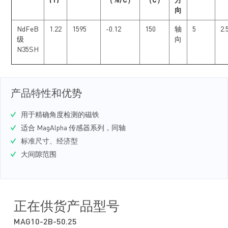
(T)
（%/C）
（C）
方
向
NdFeB
1.22
1595
-0.12
150
轴
5
2.
级
向
N35SH
产品特性和优势
用于精确角度检测的磁铁
适合 MagAlpha 传感器系列，同轴
标准尺寸、经济型
大间隙范围
正在供货产品型号
MAG10-2B-50.25