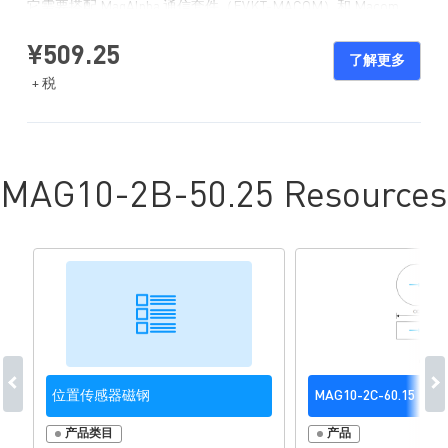
它需要搭配 MagAlpha 通信套件（EVKT-MACOM）和 Macom
App（见下文）使用，允许用户使用自己的设置来评估 MagAlpha
的功能和性能，比如噪声等级、刷新率、通电时间和磁场依赖
¥509.25
性。
了解更多
+ 税
MAG10-2B-50.25 Resources
位置传感器磁钢
MAG10-2C-60.15
产品类目
产品