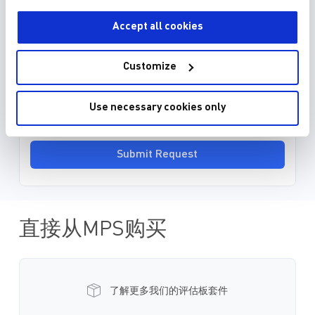
3D 模型 (15)
Accept all cookies
EDA model is not yet available for this part.
Please enter your email address and we will notify
Customize
you when it is released.
Use necessary cookies only
Submit Request
直接从MPS购买
了解更多我们的评估板套件