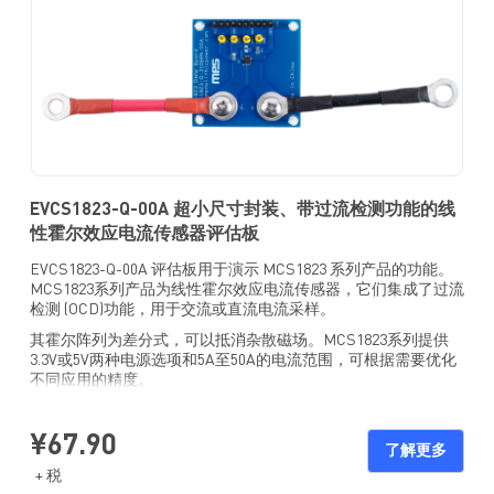
EVCS1823-Q-00A 超小尺寸封装、带过流检测功能的线
性霍尔效应电流传感器评估板
EVCS1823-Q-00A 评估板用于演示 MCS1823 系列产品的功能。
MCS1823系列产品为线性霍尔效应电流传感器，它们集成了过流
检测 (OCD)功能，用于交流或直流电流采样。
其霍尔阵列为差分式，可以抵消杂散磁场。MCS1823系列提供
3.3V或5V两种电源选项和5A至50A的电流范围，可根据需要优化
不同应用的精度。
其输出电压 (V
) 与流过原边导体的施加电流成正比。MCS1823
OUT
的原边导电路径引脚和传感器引线之间具备电流隔离，因此能够
¥67.90
取代光隔离器或其他昂贵的隔离设备。
了解更多
+ 税
MCS1823 采用超小尺寸 TQFN-12 (3mmx3mm) 封装。