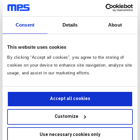
包: TQFN-12 (3x3)
Temp. Range: -40 to +125
Consent
Details
About
5,000每卷
现货价格
¥8.69
1K
This website uses cookies
库存: 100
By clicking “Accept all cookies”, you agree to the storing of
cookies on your device to enhance site navigation, analyze site
usage, and assist in our marketing efforts.
MCS1823GQTE-505BRN-Z
MCS1823GQTE-505BRN-P
Accept all cookies
包: TQFN-12 (3x3)
Temp. Range: -40 to +125
Customize
5,000每卷
Use necessary cookies only
现货价格
¥8.69
1K