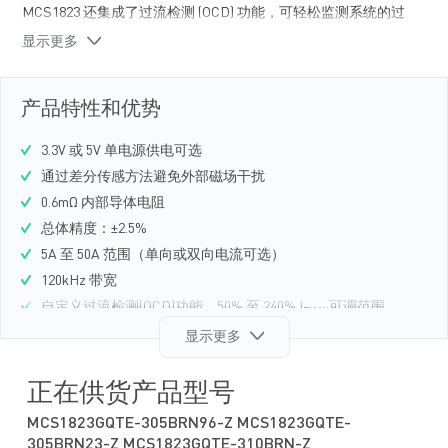
MCS1823 还集成了过流检测 (OCD) 功能，可轻松监测系统的过
流事件。
显示更多
其小尺寸节省了电路板面积，使器件非常适合空间受限应用。
MCS1823采用超小尺寸 TQFN-12 (3mmx3mm) 封装。
产品特性和优势
3.3V 或 5V 单电源供电可选
通过差分传感方法避免外部磁场干扰
0.6mΩ 内部导体电阻
总体精度：±2.5%
5A 至 50A 范围（单向或双向电流可选）
120kHz 带宽
自定义过流检测(OCD)功能，50% 至 240% I
可调范围
PMAX
快速 OCD（1μs响应时间）
显示更多
输出与AC 或DC电流成比例
输出为比率或绝对输出电压两种可选
正在供货产品型号
精度由工厂校准
MCS1823GQTE-305BRN96-Z MCS1823GQTE-
无磁滞
305BRN23-Z MCS1823GQTE-310BRN-Z