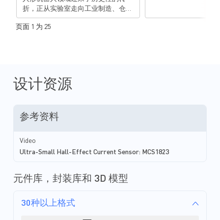
折，正从实验室走向工业制造、仓储
物流、家庭服务和医疗护理等具体应
页面 1 为 25
用场景，标志着全球人形机器人产业
进入规模化落地的新纪元。根据 GGII
发布的《2025 年人形机器人产业发
展蓝皮书》，2025 年全球人形机器
人市场销量预计达到 1.24 万台，市场
规模达 63.39 亿元；到 2035 年，这一
设计资源
数字将飙升至 500 万台以上，市场规
模突破 4000 亿元。 在政策支持、企
业投入与市场需求的多维驱动下，人
参考资料
形机器人正成为继新能源汽车后的下
一个万亿级产业。然而，产业爆发的
同时也面临着严峻的技术挑战。特别
Video
是在硬件层面，续航能力不足、空间
Ultra-Small Hall-Effect Current Sensor: MCS1823
布局受限和运动精度欠佳三大挑战，
已成为制约产品落地的关键瓶颈。为
助力开发者构建行业领先的人形机器
元件库，封装库和 3D 模型
人系统，全球领先的半导体公司
Monolithic Power Systems, Inc....
30种以上格式