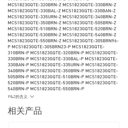
采用 TQFN-12 (3mmx3mm) 封装
MCS1823GQTE-320BRN-Z MCS1823GQTE-330BRN-Z
MCS1823GQTE-330BAL-Z MCS1823GQTE-330BAN-Z
MCS1823GQTE-335URN-Z MCS1823GQTE-340BRN-Z
MCS1823GQTE-350BRN-Z MCS1823GQTE-505BRN-Z
MCS1823GQTE-510BRN-Z MCS1823GQTE-520BRN-Z
MCS1823GQTE-530BRN-Z MCS1823GQTE-540BRN-Z
MCS1823GQTE-550BRN-Z MCS1823GQTE-305BRN96-
P MCS1823GQTE-305BRN23-P MCS1823GQTE-
310BRN-P MCS1823GQTE-320BRN-P MCS1823GQTE-
330BRN-P MCS1823GQTE-330BAL-P MCS1823GQTE-
330BAN-P MCS1823GQTE-335URN-P MCS1823GQTE-
340BRN-P MCS1823GQTE-350BRN-P MCS1823GQTE-
505BRN-P MCS1823GQTE-510BRN-P MCS1823GQTE-
520BRN-P MCS1823GQTE-530BRN-P MCS1823GQTE-
540BRN-P MCS1823GQTE-550BRN-P
P&Z的含义
相关产品