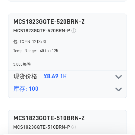
MCS1823GQTE-520BRN-Z
MCS1823GQTE-520BRN-P
包: TQFN-12 (3x3)
Temp. Range: -40 to +125
5,000每卷
现货价格
¥8.69
1K
库存: 100
MCS1823GQTE-510BRN-Z
MCS1823GQTE-510BRN-P