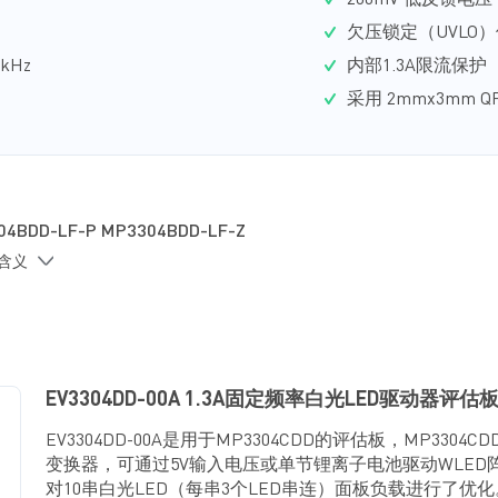
200mV 低反馈电压
欠压锁定（UVLO
kHz
内部1.3A限流保护
采用 2mmx3mm Q
04BDD-LF-P MP3304BDD-LF-Z
的含义
EV3304DD-00A 1.3A固定频率白光LED驱动器评估
EV3304DD-00A是用于MP3304CDD的评估板，MP3304
变换器，可通过5V输入电压或单节锂离子电池驱动WLED
对10串白光LED（每串3个LED串连）面板负载进行了优化