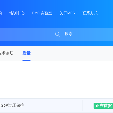
购
培训中心
EMC 实验室
关于MPS
联系方式
搜索
搜
索
技术论坛
质量
，具26V过压保护
正在供货