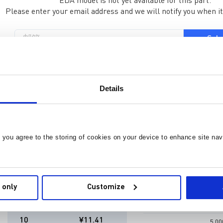
EDA model is not yet available for this part.
Please enter your email address and we will notify you when it
Sub
Requ
Details
, you agree to the storing of cookies on your device to enhance site nav
现货价格
库存: 6,728
现在下单，可于2026 年 8
数量
单价
 only
Customize
更多数量的交货时间
1
¥12.77
更多数量预计于2026 年 8
10
¥11.41
5,0