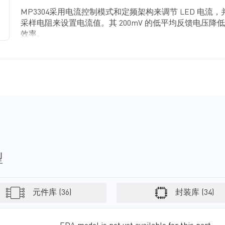
MP3304采用电流控制模式和定频架构来调节 LED 电流
采样电阻来设置电流值。其 200mV 的低平均反馈电压降
效率。
MP3304具有50kHz真实PWM调光功能，可以在较宽的
控制背光亮度，并避免了PWM调光产生的可闻噪声。
当由于开路而出现过压情况时，MP3304将关断。MP330
锁定（UVLO）保护、限流保护，以及在输出过载时防止
保护。
MP3304 采用小尺寸 8引脚2mmx3mm QFN封装。
型
元件库 (36)
封装库 (34)