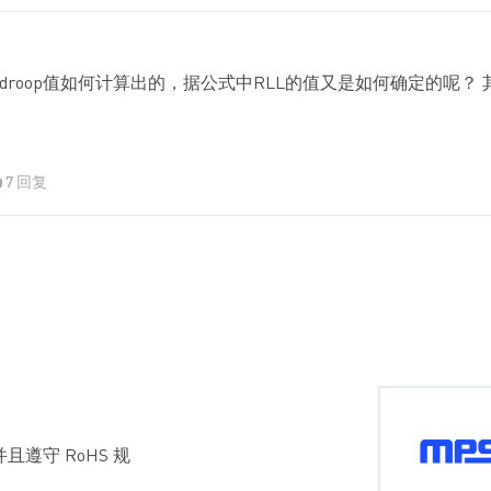
Setting 项 Rdroop值如何计算出的，据公式中RLL的值又是如何确
7 回复
且遵守 RoHS 规