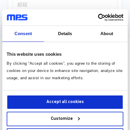
Submit Request
Consent
Details
About
直接从MPS购买
This website uses cookies
By clicking “Accept all cookies”, you agree to the storing of
cookies on your device to enhance site navigation, analyze site
usage, and assist in our marketing efforts.
询价或技术支持
Accept all cookies
技术论坛
Customize