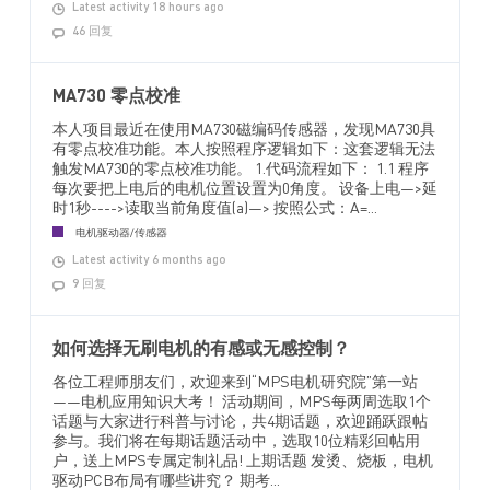
Latest activity 18 hours ago
46 回复
MA730 零点校准
本人项目最近在使用MA730磁编码传感器，发现MA730具
有零点校准功能。本人按照程序逻辑如下：这套逻辑无法
触发MA730的零点校准功能。 1.代码流程如下： 1.1 程序
每次要把上电后的电机位置设置为0角度。 设备上电—>延
时1秒---->读取当前角度值(a)—> 按照公式：A=...
电机驱动器/传感器
Latest activity 6 months ago
9 回复
如何选择无刷电机的有感或无感控制？
各位工程师朋友们，欢迎来到“MPS电机研究院”第一站
——电机应用知识大考！ 活动期间，MPS每两周选取1个
话题与大家进行科普与讨论，共4期话题，欢迎踊跃跟帖
参与。我们将在每期话题活动中，选取10位精彩回帖用
户，送上MPS专属定制礼品! 上期话题 发烫、烧板，电机
驱动PCB布局有哪些讲究？ 期考...