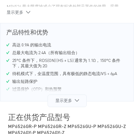
MP6526 最大限度地减少了现有标准外部元器件的使用，采用
显示更多
SOIC-28、 QFN-24 (4mmx4mm) 和 QFN-24 (5mmx5mm) 封装。
产品特性和优势
高达 0.9A 的输出电流
总最大电流为 2.4A（所有输出组合）
25°C 条件下，RDS(ON) (HS + LS) 通常为 1.1Ω，150°C 条件
下，其最大值为 2Ω
待机模式下，全温度范围，具有极低的静态电流IVS < 6μA
输出短路保护
过温保护（OTP）和热预警
欠压保护（UVP）
显示更多
串行数据接口
各种诊断功能：输出短路、负载开路、过温和欠压
正在供货产品型号
故障输出标记功能
MP6526GR-P MP6526GR-Z MP6526GU-P MP6526GU-Z
菊花链可能性
MP6526GY-P MP6526GY-Z