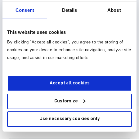
封装库 (34)
Consent
Details
About
3D 模型 (15)
This website uses cookies
EDA model is not yet available for this part.
By clicking “Accept all cookies”, you agree to the storing of
Please enter your email address and we will notify
cookies on your device to enhance site navigation, analyze site
you when it is released.
usage, and assist in our marketing efforts.
Accept all cookies
Submit Request
Customize
直接从MPS购买
Use necessary cookies only