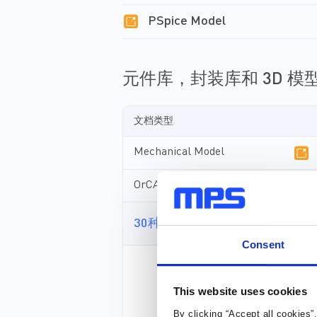
PSpice Model
元件库，封装库和 3D 模
文档类型
Mechanical Model
OrCAD Library
30种以上格式
Consent
This website uses cookies
By clicking “Accept all cookies”