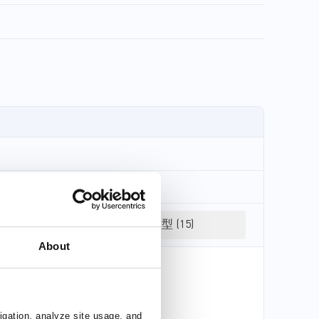
3D 模型 (15)
About
 is released.
igation, analyze site usage, and