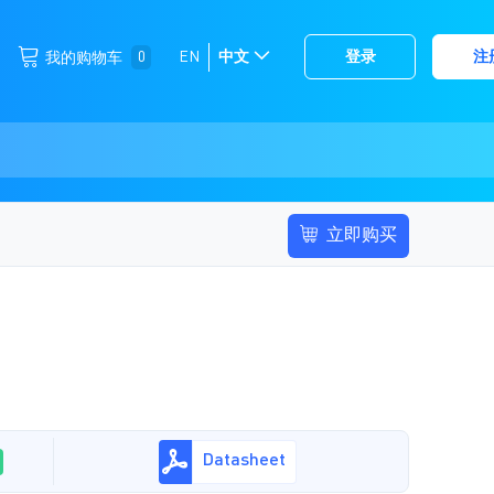
跳
0
EN
中文
登录
注
我的购物车
选
到
择
内
容
存
储
立即购买
Datasheet