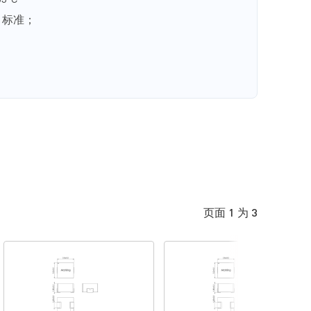
5°C
H 标准；
页面 1 为 3