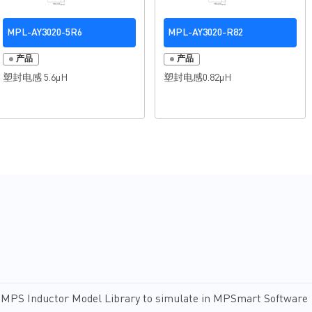
MPL-AY3020-5R6
MPL-AY3020-R82
产品
产品
塑封电感 5.6µH
塑封电感0.82µH
MPS Inductor Model Library to simulate in MPSmart Software