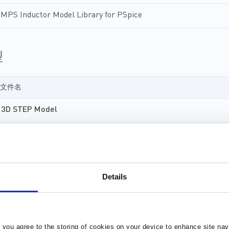
MPS Inductor Model Library for PSpice
型
文件名
3D STEP Model
OrCAD
元件库 (36)
封装库 (34)
Details
EDA model is not yet available for this part.
Please enter your email address and we will notify you when it
, you agree to the storing of cookies on your device to enhance site nav