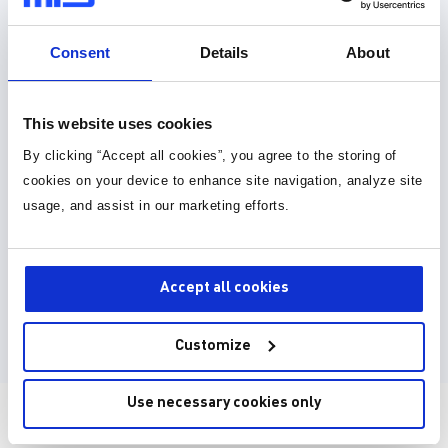
元件库 (36)
Consent
Details
About
封装库 (34)
3D 模型 (15)
This website uses cookies
By clicking “Accept all cookies”, you agree to the storing of
EDA model is not yet available for this part.
cookies on your device to enhance site navigation, analyze site
Please enter your email address and we will notify
usage, and assist in our marketing efforts.
you when it is released.
Accept all cookies
Submit Request
Customize
Use necessary cookies only
直接从MPS购买