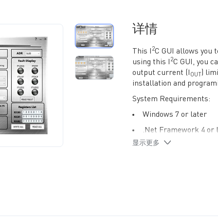
详情
2
This I
C GUI allows you
2
using this I
C GUI, you ca
output current (I
) li
OUT
installation and program
System Requirements:
Windows 7 or later
.Net Framework 4 or 
显示更多