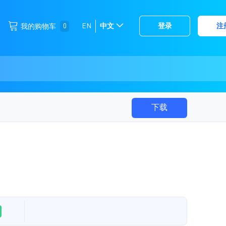
跳
0
EN
中文
登录
注
我的购物车
选
到
择
内
容
存
储
下载