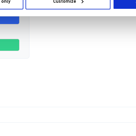
 only
Customize
 I2C