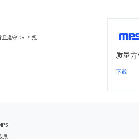
且遵守 RoHS 规
质量方
下载
MPS
发展