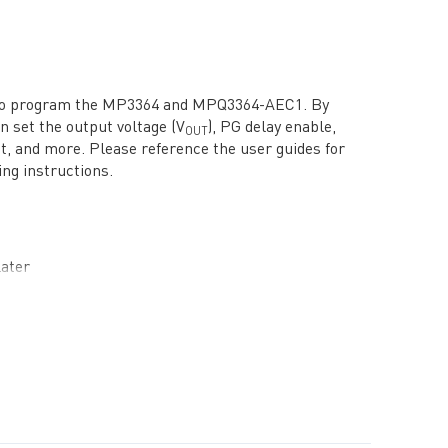
 to program the MP3364 and MPQ3364-AEC1. By
n set the output voltage (V
), PG delay enable,
OUT
mit, and more. Please reference the user guides for
ing instructions.
later