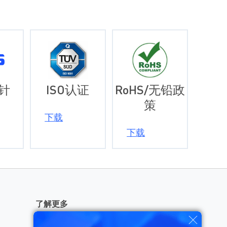
针
ISO认证
RoHS/无铅政
策
下载
下载
了解更多