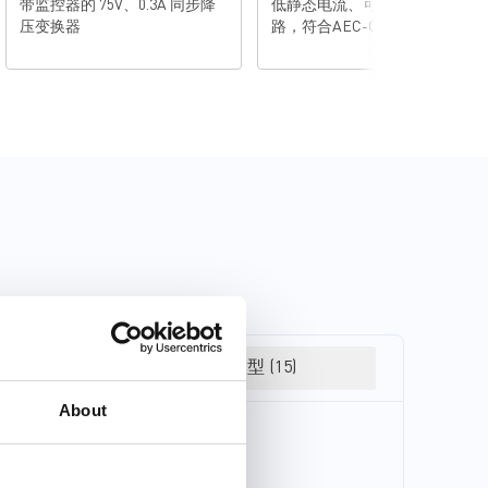
带监控器的 75V、0.3A 同步降
低静态电流、可调延迟监控电
压变换器
路，符合AEC-Q100认证
3D 模型 (15)
About