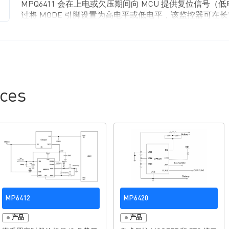
MPQ6411 会在上电或欠压期间向 MCU 提供复位信号（
过将 MODE 引脚设置为高电平或低电平，该监控器可在
口模式下工作。窗口可进行编程。
EV6411-S-00A 采用 SOIC8 封装组装和测试。
ces
MP6412
MP6420
产品
产品