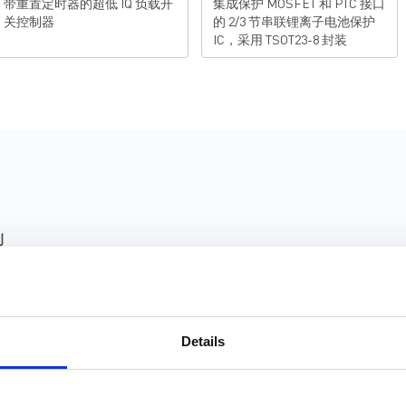
带重置定时器的超低 IQ 负载开
集成保护 MOSFET 和 PTC 接口
关控制器
的 2/3 节串联锂离子电池保护
IC，采用 TSOT23-8 封装
型
元件库 (36)
封装库 (34)
Details