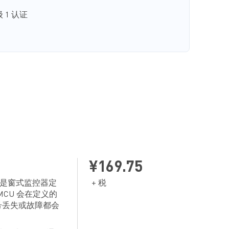
级 1 认证
¥169.75
411 是窗式监控器定
+ 税
CU 会在定义的
信号丢失或故障都会