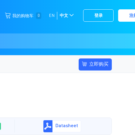
跳
0
EN
中文
登录
注
我的购物车
选
到
择
内
容
存
储
立即购买
Datasheet