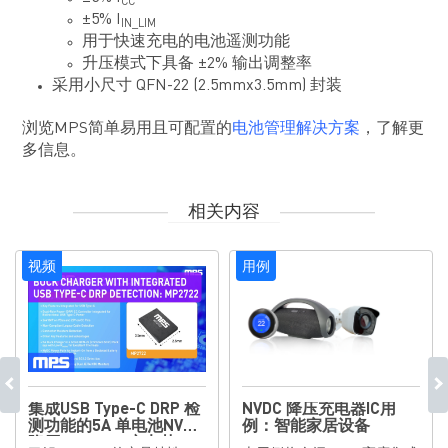
CC
±5% I
IN_LIM
用于快速充电的电池遥测功能
升压模式下具备 ±2% 输出调整率
采用小尺寸 QFN-22 (2.5mmx3.5mm) 封装
浏览MPS简单易用且可配置的
电池管理解决方案
，了解更
多信息。
相关内容
视频
用例
集成USB Type-C DRP 检
NVDC 降压充电器IC用
测功能的5A 单电池NVDC
例：智能家居设备
降压（Buck）充电芯