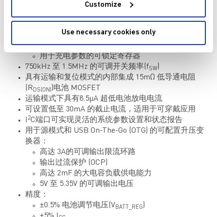
全定制 JEITA 配置文件
Customize
附加负温度系数 (NTC) 热敏电阻输入
60°C 至 120°C可调芯片温度范围
Use necessary cookies only
完整充电和预充电安全定时器
看门狗安全定时器
用于充电参数的可锁定寄存器
750kHz 至 1.5MHz 的可调开关频率(f
)
SW
具有运输和复位模式的内部集成 15mΩ 低导通电阻
(R
)电池 MOSFET
DS(ON)
运输模式下具有8.5μA 超低电池放电电流
可设置低至 30mA 的截止电流，适用于可穿戴应用
2
I
C端口可实现灵活的系统参数设置和状态报告
用于源模式和 USB On-The-Go (OTG) 的可配置升压变
换器：
高达 3A的可调输出限流环路
输出过流保护 (OCP)
高达 2mF 的大电容负载供电能力
5V 至 5.35V 的可调输出电压
精度：
±0.5% 电池调节电压(V
)
BATT_REG
±5% I