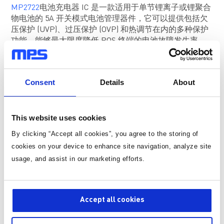
MP2722
电池充电器 IC 是一款适用于单节锂离子或锂聚合
物电池的 5A 开关模式电池管理器件，它可以提供包括欠
压保护 (UVP)、过压保护 (OVP) 和热调节在内的多种保护
功能，能够最大限度降低 POS 终端的电池故障发生率。
MP2722的 NVDC 电源管理结构还提供低阻抗电源路径，
在充电效率、充电时长和放电期间的电池寿命方面均具有
优势。
Consent
Details
About
MP2722还具有以下功能特性：
兼容 USB Type-C 1.3 标准
This website uses cookies
具有双角色电源 (DRP) 模式和自主/手动模式的全集
By clicking “Accept all cookies”, you agree to the storing of
成 CC 控制器
cookies on your device to enhance site navigation, analyze site
支持Try.SNK 和 Try.SRC 模式
usage, and assist in our marketing efforts.
兼容USB BC1.2和非标适配器
26V输入耐受电压(V
)
IN
2
通过(I
)可调的80mA 至 5A 充电电流I
C
CC
2
通过(I
)可调的 100mA 至 3.2A 输入电流限I
C
IN_LIM
Accept all cookies
最小V
环路可实现最大适配器功率跟踪
IN
全面的安全特性：