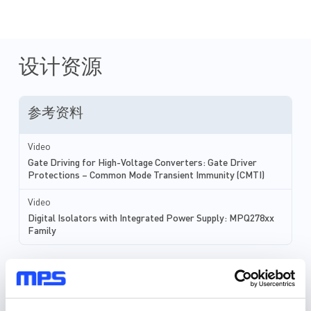
MOSFETs and IGBTs. Th
purpose is to supply the
voltage and current to 
these power devices. Figure 1: Gate
Drive between Microcon
设计资源
Power Transistor Fundamental Role:
Gate drive...
参考资料
Video
Gate Driving for High-Voltage Converters: Gate Driver
Protections – Common Mode Transient Immunity (CMTI)
Video
Digital Isolators with Integrated Power Supply: MPQ278xx
Family
元件库，封装库和 3D 模型
30种以上格式