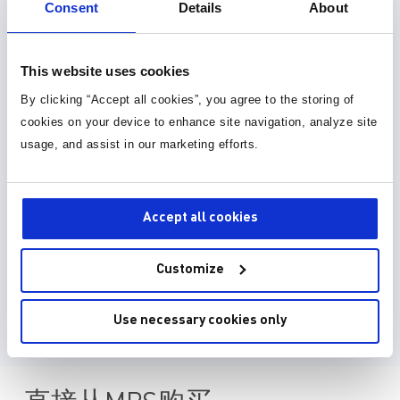
Consent
Details
About
元件库 (36)
This website uses cookies
封装库 (34)
By clicking “Accept all cookies”, you agree to the storing of
cookies on your device to enhance site navigation, analyze site
3D 模型 (15)
usage, and assist in our marketing efforts.
EDA model is not yet available for this part.
Please enter your email address and we will notify
you when it is released.
Accept all cookies
Customize
Submit Request
Use necessary cookies only