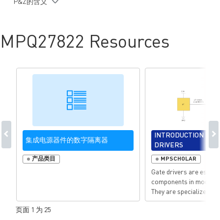
P&Z的含义
IEC62368-1、UL1577、VDE0884-11 证书（规划中）
采用 SOICW-16 封装
MPQ27822 Resources
INTRODUCTION TO 
集成电源器件的数字隔离器
DRIVERS
产品类目
MPSCHOLAR
Gate drivers are essent
components in modern e
They are specialized cir
the important task of c
页面 1 为 25
operation of power swi