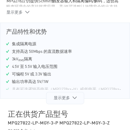
MPQ27822 仍提供Schmitt触发器输入和隔离编码/解码，适合高
噪声环境中的高抗扰度应用。高/低可选默认故障安全输出支持
显示更多
应用中的灵活设计。
MPQ27822 采用宽体 SOICW-16 封装。
产品特性和优势
集成隔离电源
支持高达 50Mbps 的直流数据速率
3kV
隔离
RMS
4.5V 至 5.5V 输入电压范围
可编程 5V 或 3.3V 输出
输出功率高达 5V/1W
具有可选逻辑高电平（MPQ278xx-H）或低电平（MPQ278xx-
L）的默认输出
显示更多
高电磁抗扰度
共模瞬态抗扰度：>±100kV/μs
正在供货产品型号
16ns 传播延迟
MPQ27822-LP-MGY-3-P MPQ27822-LP-MGY-3-Z
具有过载和短路保护的隔离电源