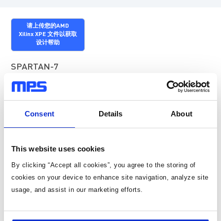
请上传您的AMD
Xilinx XPE 文件以获取
设计帮助
SPARTAN-7
超小尺寸模块解决方案（适用于低功率应用）
尺寸优化
成本优化
Consent
带电源时序功能的 PMIC 解决方案，适用于大功率应用 (5Vin)
Details
About
成本优化 (4-16Vin)
AMD Xilinx 产品型号
This website uses cookies
XC7S6
XC7S75
By clicking “Accept all cookies”, you agree to the storing of
XC7S15
XC7S100
cookies on your device to enhance site navigation, analyze site
XC7S25
usage, and assist in our marketing efforts.
XC7S50
汽车