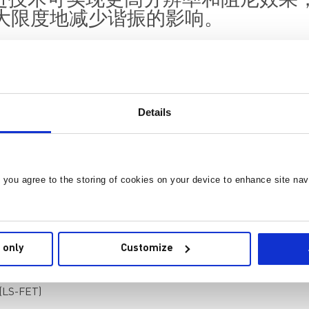
微步进技术可实现更高分辨率和阻尼效
大限度地减少谐振的影响。
与工业设备的关键能力。步进电机的常见应用包括 3D 打印机
电机驱动器，设计人员必须考虑电机与驱动器信号同频时产生的
能。
动器，可以驱动精度高达 1/32 步的双极或单极步进电机。MP6
Details
振动，从而最大限度地减少谐振的影响。该器件还提供串行控制
的反电动势 (BEMF)。其内部安全与诊断功能包括转子失速检测
护（UVP）、温度告警以及过温关断保护。
, you agree to the storing of cookies on your device to enhance site nav
：
(V
)范围，最大绝对最大值为 40V
IN
动器
 only
Customize
HS-FET)
LS-FET)