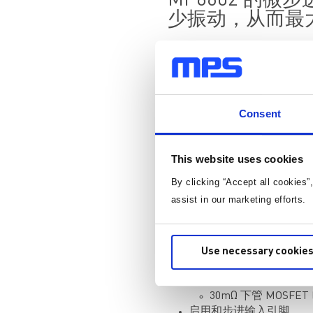
MP6602 的
少振动，从而最
高效并精确地驱动电机是制造
制造与工业机械中使用的步进
漏步，还会降低整体精度和性
MP6602 是一款步进电机驱
Consent
果，实现更平滑的电流并减少
向和输出电流），并测量电机
This website uses cookies
过压保护（OVP）和欠压保
By clicking “Accept all cookies”
MP6602还具有以下附加功能
assist in our marketing efforts.
4.5V 至 35V 工作输入电压
内部集成两个内部全桥驱
内部电流采样与调节
Use necessary cookies
低导通电阻(R
):
DS(ON)
60mΩ 上管 MOSFET (
30mΩ 下管 MOSFET (
启用和步进输入引脚