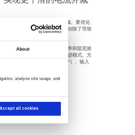
果，实现更平滑的电流并减
、激光打印机、复印机以及纺织机械。要优化
谐振问题。谐振带来的噪音和振动除了导致
602 的微步进技术可实现更高的分辨率和阻尼效
About
接口，可设置控制模式（包括步进模式、方
、开路负载检测、过流保护（OCP）、输入
igation, analyze site usage, and
Accept all cookies