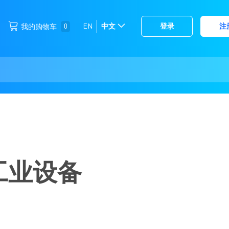
跳
0
EN
中文
登录
注
我的购物车
选
到
择
内
容
存
储
工业设备