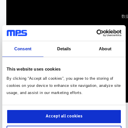
数
Consent
Details
About
This website uses cookies
By clicking “Accept all cookies”, you agree to the storing of
cookies on your device to enhance site navigation, analyze site
usage, and assist in our marketing efforts.
Accept all cookies
失效分析工程师-芯片的医生