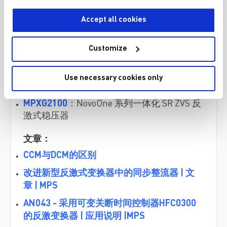
HFG610-65
：具有集成 GaN HEMT 的高频准
Accept all cookies
谐振反激式稳压器
HF86
：低端有源桥控制器
Customize
MPX2100
：一体化 SRZVS 反激式控制器
HF600-40
：具有 CCM 或 QR 模式的反激式
Use necessary cookies only
稳压器
MPXG2100
：NovoOne 系列一体化 SR ZVS 反
激式稳压器
文章：
CCM与DCM的区别
改进新型反激式变换器中的同步整流器 | 文
章 | MPS
AN043 - 采用可变关断时间控制器HFC0300
的反激变换器 | 应用说明 |MPS