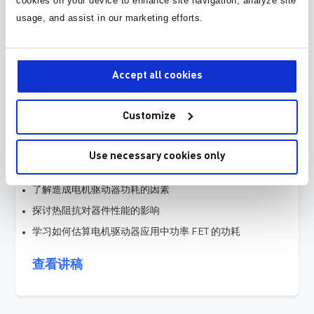
cookies on your device to enhance site navigation, analyze site
usage, and assist in our marketing efforts.
当我们为电机应用或电感负载选择桥式驱动
器时，由负载电流和输出 PWM 开关引起的功
耗是一个关键的考量因素。功耗会使器件结
温高于环境温度，升高程度受热阻抗的影
Accept all cookies
响。热阻抗由器件特性（如封装和芯片尺
寸）以及 PCB 设计决定，而PCB 设计通常是
Customize
定义最大支持电流的关键因素。要准确计算
出给定应用的最大允许电流，首先需要估算
出电机驱动器的总功耗。
Use necessary cookies only
本次研讨会涵盖的主题包括：
了解造成电机驱动器功耗的因素
探讨热阻抗对器件性能的影响
学习如何估算电机驱动器应用中功率 FET 的功耗
查看讲稿