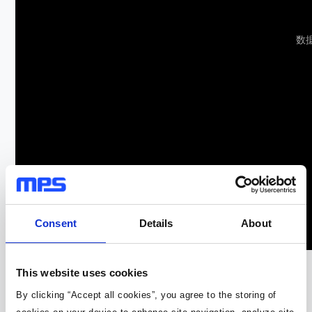
数
Consent
Details
About
This website uses cookies
By clicking “Accept all cookies”, you agree to the storing of
如何估算电机驱动器的功耗