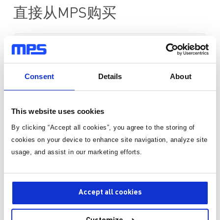
直接从MPS购买
标准定价
数量
单价
Consent
Details
About
1
¥71.30
/片
有货
This website uses cookies
By clicking “Accept all cookies”, you agree to the storing of
3-10个工作日内到货。 每单运费仅为 5 美元。
cookies on your device to enhance site navigation, analyze site
usage, and assist in our marketing efforts.
数量
Accept all cookies
加入购物车