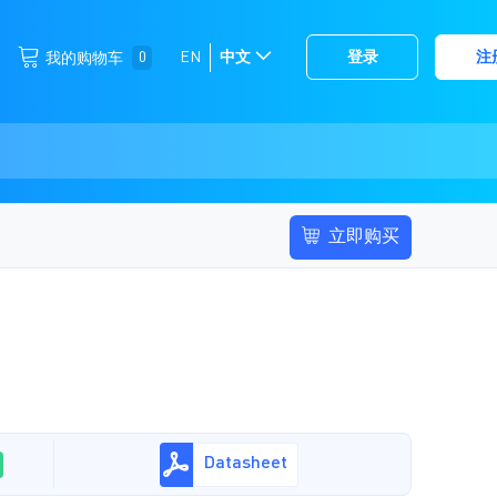
跳
0
EN
中文
登录
注
我的购物车
选
到
择
内
容
存
储
立即购买
Datasheet