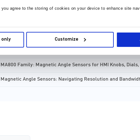
MagAlpha Position Sensors
, you agree to the storing of cookies on your device to enhance site nav
Using MagAlpha Rotary Magnetic Sensors in Side Shaft Mode
MagAlpha Magnetic Angle Sensor Family
 only
Customize
MPS mCar
MA800 Family: Magnetic Angle Sensors for HMI Knobs, Dials,
Magnetic Angle Sensors: Navigating Resolution and Bandwid