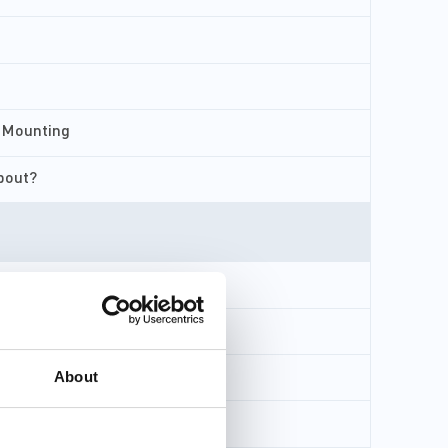
t Mounting
about?
About
val Kit