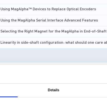
Using MagAlpha™ Devices to Replace Optical Encoders
Using the MagAlpha Serial Interface Advanced Features
Selecting the Right Magnet for the MagAlpha in End-of-Shaf
Linearity in side-shaft configuration: what should one care 
MagAlpha MACOM App Tutorial
mCar Angle Sensors
Details
Unboxing Contactless Rotary Sensor and Encoder MagAlpha E
MPS High Accuracy, Ultra-Fast, Angular Position Sensor