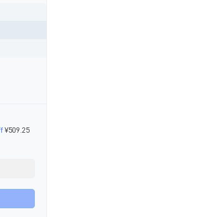
。
f
¥509.25