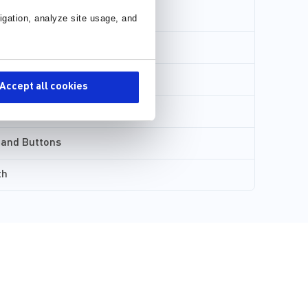
igation, analyze site usage, and
Accept all cookies
 and Buttons
th