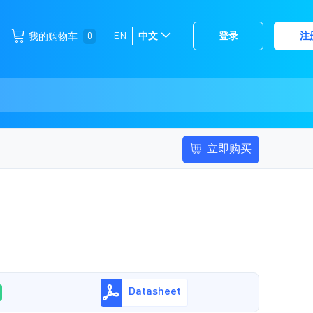
跳
0
EN
中文
登录
注
我的购物车
选
到
择
内
容
存
储
立即购买
Datasheet