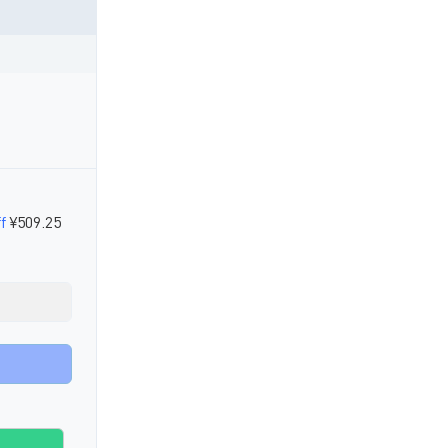
。
f
¥509.25