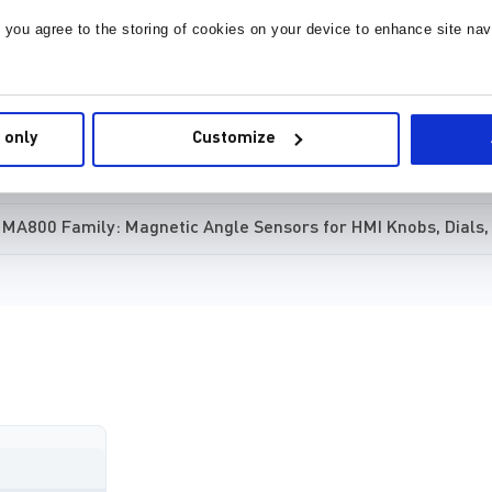
MagAlpha Position Sensors
, you agree to the storing of cookies on your device to enhance site nav
Using MagAlpha Rotary Magnetic Sensors in Side Shaft Mode
MagAlpha Magnetic Angle Sensor Family
 only
Customize
MPS mCar
MA800 Family: Magnetic Angle Sensors for HMI Knobs, Dials,