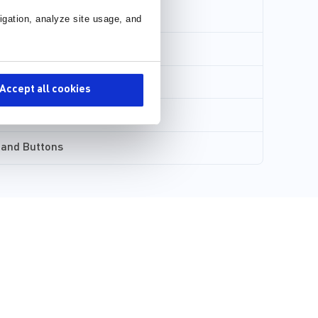
igation, analyze site usage, and
Accept all cookies
 and Buttons