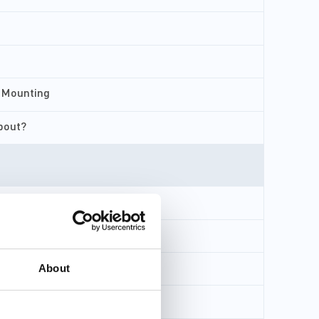
t Mounting
about?
About
val Kit