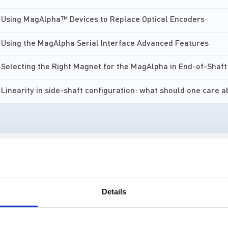
Using MagAlpha™ Devices to Replace Optical Encoders
Using the MagAlpha Serial Interface Advanced Features
Selecting the Right Magnet for the MagAlpha in End-of-Shaf
Linearity in side-shaft configuration: what should one care 
MagAlpha MACOM App Tutorial
mCar Angle Sensors
Details
Unboxing Contactless Rotary Sensor and Encoder MagAlpha E
MPS High Accuracy, Ultra-Fast, Angular Position Sensor