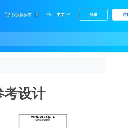
跳
0
EN
中文
登录
注
我的购物车
选
到
择
内
容
存
储
）参考设计